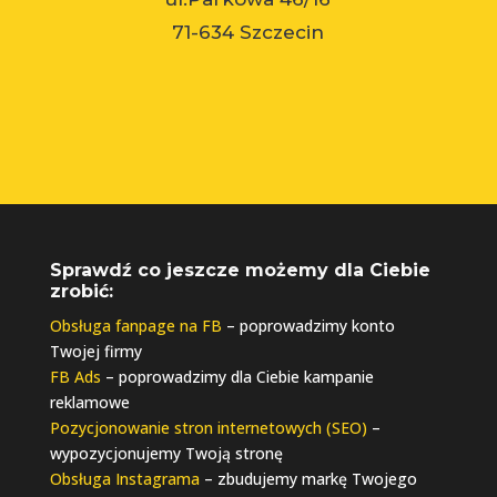
71-634 Szczecin
Sprawdź co jeszcze możemy dla Ciebie
zrobić:
Obsługa fanpage na FB
– poprowadzimy konto
Twojej firmy
FB Ads
– poprowadzimy dla Ciebie kampanie
reklamowe
Pozycjonowanie stron internetowych (SEO)
–
wypozycjonujemy Twoją stronę
Obsługa Instagrama
– zbudujemy markę Twojego