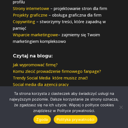
profilu
Strony internetowe
– projektowanie stron dla firm
Projekty graficzne
– obsługa graficzna dla firm
Copywriting
– stworzymy treści, które zapadną w
pamięć
Wsparcie marketingowe
– zajmiemy się Twoim
marketingiem kompleksowo
Czytaj na blogu:
Jak wypromować firmę?
Komu zlecić prowadzenie firmowego fanpage?
Trendy Social Media które musisz znać!
Social media dla agencji pracy
Aktualne wymiary grafik FB
Ta strona korzysta z ciasteczek aby świadczyć usługi na
Biblioteka reklam – jak sprawdzić reklamy konkurencji
najwyższym poziomie. Dalsze korzystanie ze strony oznacza,
Jak usunąć stronę na Facebooku?
że zgadzasz się na ich użycie. Więcej o polityce cookies
Jak sprawdzić kto ma dziś urodziny?
znajdziesz w Polityce prywatności.
Zgoda
Polityka prywatności
Działamy również w miastach :