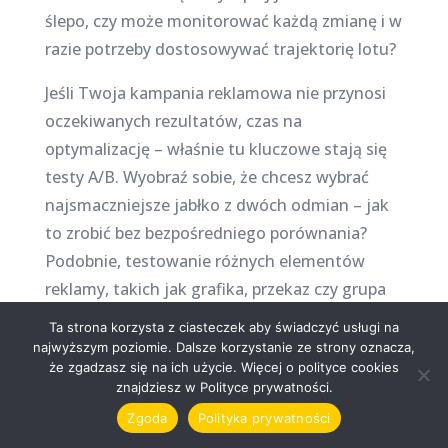
ślepo, czy może monitorować każdą zmianę i w
razie potrzeby dostosowywać trajektorię lotu?
Jeśli Twoja kampania reklamowa nie przynosi
oczekiwanych rezultatów, czas na
optymalizację – właśnie tu kluczowe stają się
testy A/B. Wyobraź sobie, że chcesz wybrać
najsmaczniejsze jabłko z dwóch odmian – jak
to zrobić bez bezpośredniego porównania?
Podobnie, testowanie różnych elementów
reklamy, takich jak grafika, przekaz czy grupa
docelowa, pomoże Ci wyłonić mistrza, który
Ta strona korzysta z ciasteczek aby świadczyć usługi na
przyciąga uwagę i portfele potencjalnych
najwyższym poziomie. Dalsze korzystanie ze strony oznacza,
że zgadzasz się na ich użycie. Więcej o polityce cookies
klientów. Oto materiał na sukces –
znajdziesz w Polityce prywatności.
porównywanie, analizowanie i ciągłe
Zgoda
Polityka prywatności
udoskonalanie.