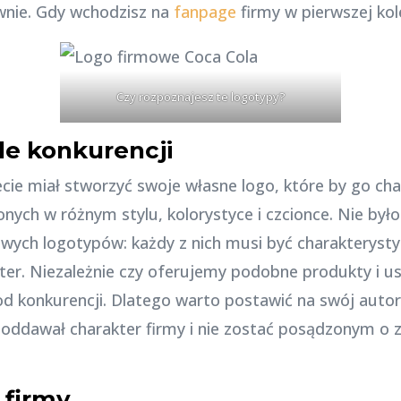
wnie. Gdy wchodzisz na
fanpage
firmy w pierwszej kole
Czy rozpoznajesz te logotypy?
le konkurencji
cie miał stworzyć swoje własne logo, które by go ch
ionych w różnym stylu, kolorystyce i czcionce. Nie by
ych logotypów: każdy z nich musi być charakterystyc
kter. Niezależnie czy oferujemy podobne produkty i us
d konkurencji. Dlatego warto postawić na swój auto
j oddawał charakter firmy i nie zostać posądzonym o z
 firmy