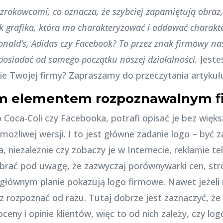
zrokowcami, co oznacza, że szybciej zapamiętują obraz, 
ak grafika, która ma charakteryzować i oddawać charakt
onald’s, Adidas czy Facebook?
To przez znak firmowy na
osiadać od samego początku naszej działalności.
Jeste
e Twojej firmy? Zapraszamy do przeczytania artykuł
ym elementem rozpoznawal
nym
f
Coca-Coli czy Facebooka, potrafi opisać je bez więks
możliwej wersji. I to jest główne zadanie logo – być
, niezależnie czy zobaczy je w Internecie, reklamie t
 brać pod uwagę, że zazwyczaj porównywarki cen, st
a głównym planie pokazują logo firmowe. Nawet jeżeli
z rozpoznać od razu. Tutaj dobrze jest zaznaczyć, ż
oceny i opinie klientów, więc to od nich zależy, czy lo