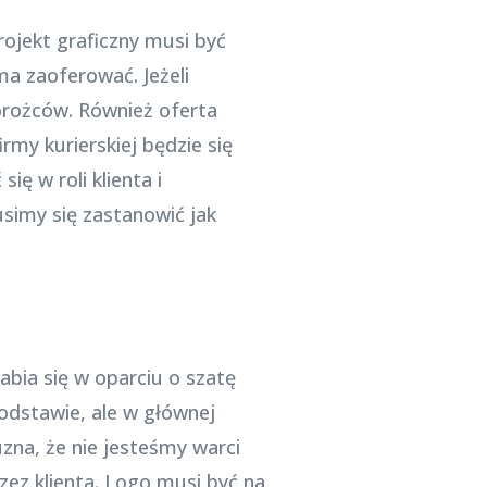
rojekt graficzny musi być
ma zaoferować. Jeżeli
orożców. Również oferta
rmy kurierskiej będzie się
ę w roli klienta i
usimy się zastanowić jak
abia się w oparciu o szatę
podstawie, ale w głównej
uzna, że nie jesteśmy warci
ez klienta. Logo musi być na