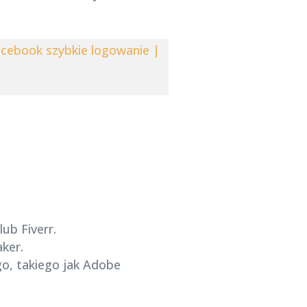
acebook szybkie logowanie |
ub Fiverr.
ker.
o, takiego jak Adobe