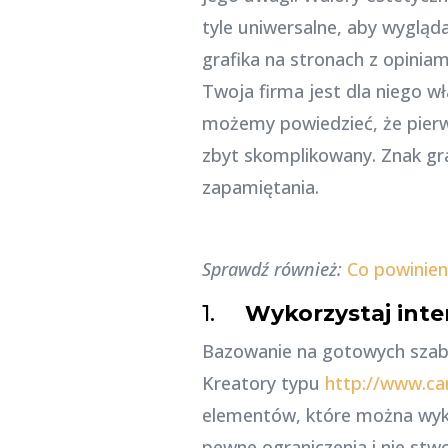
tyle uniwersalne, aby wygląd
grafika na stronach z opiniam
Twoja firma jest dla niego w
możemy powiedzieć, że pierws
zbyt skomplikowany. Znak gr
zapamiętania.
Sprawdź również:
Co powinien
1.
Wykorzystaj int
Bazowanie na gotowych szabl
Kreatory typu
http://www.c
elementów, które można wyko
pewne ograniczenia i nie stwo