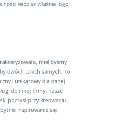
jności widzisz właśnie logo!
arakteryzowało, mielibyśmy
łoby dwóch takich samych. To
zny i unikatowy dla danej
ługi do innej firmy, nasze
rski pomysł przy kreowaniu
bytnie inspirowanie się