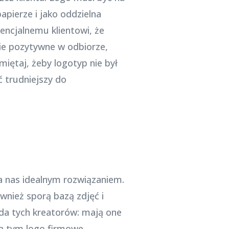
pierze i jako oddzielna
tencjalnemu klientowi, że
ie pozytywne w odbiorze,
iętaj, żeby logotyp nie był
 trudniejszy do
 nas idealnym rozwiązaniem.
nież sporą bazą zdjęć i
da tych kreatorów: mają one
oza tym logo firmowe