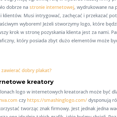
ało dobrze na
stronie internetowej
, wydrukowane na pa
i klientów. Musi intrygować, zachęcać i przekazać po
łaściwym wyborem! Jeżeli stworzymy logo, które będz
zy krok w stronę pozyskania klienta jest za nami. Pam
aficzny, który posiada zbyt dużo elementów może być
 zawierać dobry plakat?
ernetowe kreatory
onach logo w internetowych kreatorach może być dla
anva.com
czy
https://smashinglogo.com/
dysponują rów
rzystać tworząc znak firmowy. Jest jednak jedna wa
rzą one idealnie takich grafik, jakie byśmy chcieli. P