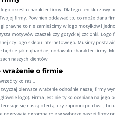
 logo określa charakter firmy. Dlatego ten kluczowy p
 Twojej firmy. Powinien oddawać to, co może dana fir
ugi prawne to nie zamieścimy w logo motylków i jedn
zysta motywów czaszek czy gotyckiej czcionki. Logo fi
nej czy logo sklepu internetowego. Musimy postawić si
e będzie jak najbardziej oddawało charakter firmy. M
zach naszych klientów!
wrażenie o firmie
rzeć tylko raz…
azwyczaj pierwsze wrażenie odnośnie naszej firmy wyr
 (głównie logo). Firma jest nie tylko oceniana na jego 
interesuje się naszą ofertą, czy zapomni po chwili, bo 
e odgrywają ogromną rolę w wyborze naszej firmy prz