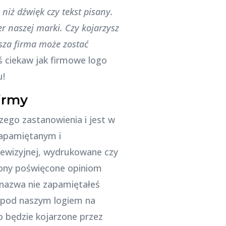
niż dźwięk czy tekst pisany.
er naszej marki.
Czy kojarzysz
sza firma może zostać
ś ciekaw jak firmowe logo
u!
irmy
zego zastanowienia i jest w
 zapamiętanym i
elewizyjnej, wydrukowane czy
rony poświęcone opiniom
 nazwa nie zapamiętałeś
e pod naszym logiem na
go będzie kojarzone przez