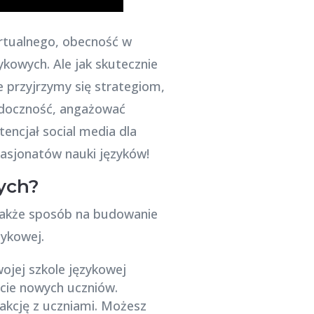
irtualnego, obecność w
kowych. Ale jak skutecznie
e przyjrzymy się strategiom,
idoczność, angażować
encjał social media dla
 pasjonatów nauki języków!
ych?
 także sposób na budowanie
zykowej.
jej szkole językowej
cie nowych uczniów.
akcję z uczniami. Możesz