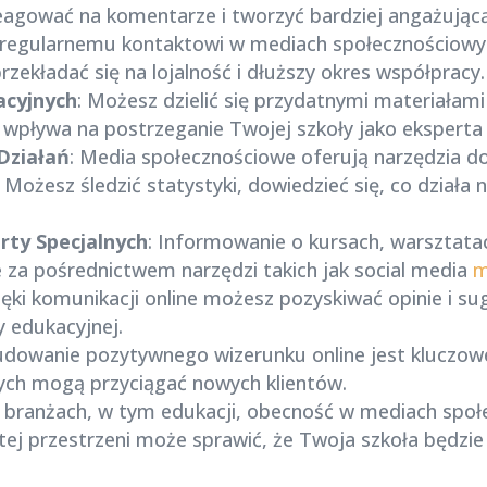
eagować na komentarze i tworzyć bardziej angażującą
i regularnemu kontaktowi w mediach społecznościow
rzekładać się na lojalność i dłuższy okres współpracy.
acyjnych
: Możesz dzielić się przydatnymi materiałami
wpływa na postrzeganie Twojej szkoły jako eksperta 
Działań
: Media społecznościowe oferują narzędzia 
Możesz śledzić statystyki, dowiedzieć się, co działa 
rty Specjalnych
: Informowanie o kursach, warsztata
e za pośrednictwem narzędzi takich jak social media
m
ięki komunikacji online możesz pozyskiwać opinie i s
 edukacyjnej.
udowanie pozytywnego wizerunku online jest kluczowe.
ch mogą przyciągać nowych klientów.
u branżach, w tym edukacji, obecność w mediach społ
tej przestrzeni może sprawić, że Twoja szkoła będzi