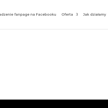
dzenie fanpage na Facebooku
Oferta
Jak działamy
dla szkoły językowej | O 