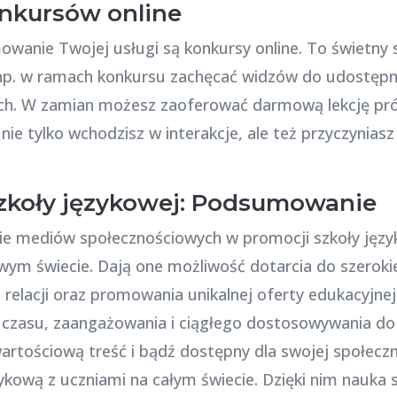
nkursów online
anie Twojej usługi są konkursy online. To świetny
p. w ramach konkursu zachęcać widzów do udostępni
ch. W zamian możesz zaoferować darmową lekcję pró
ie tylko wchodzisz w interakcje, ale też przyczynias
szkoły językowej: Podsumowanie
e mediów społecznościowych w promocji szkoły języ
wym świecie. Dają one możliwość dotarcia do szeroki
relacji oraz promowania unikalnej oferty edukacyjnej
czasu, zaangażowania i ciągłego dostosowywania do 
artościową treść i bądź dostępny dla swojej społeczno
ową z uczniami na całym świecie. Dzięki nim nauka st