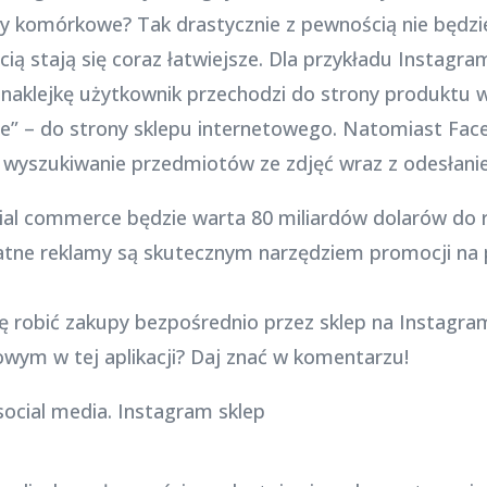
 komórkowe? Tak drastycznie z pewnością nie będzi
ą stają się coraz łatwiejsze. Dla przykładu Instagr
 naklejkę użytkownik przechodzi do strony produktu w a
ie” – do strony sklepu internetowego. Natomiast Fa
ia wyszukiwanie przedmiotów ze zdjęć wraz z odesłan
cial commerce będzie warta 80 miliardów dolarów do 
Płatne reklamy są skutecznym narzędziem promocji na
ię robić zakupy bezpośrednio przez sklep na Instagr
wym w tej aplikacji? Daj znać w komentarzu!