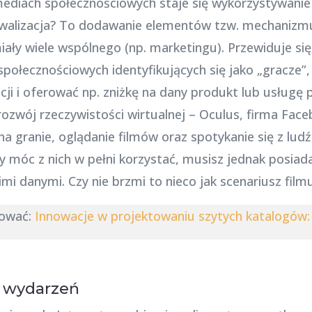
mediach społecznościowych staje się wykorzystywanie
walizacja? To dodawanie elementów tzw. mechanizmu
miały wiele wspólnego (np. marketingu). Przewiduje s
połecznościowych identyfikujących się jako „gracze”,
ji i oferować np. zniżkę na dany produkt lub usługę 
a rozwój rzeczywistości wirtualnej – Oculus, firma Fa
a granie, oglądanie filmów oraz spotykanie się z lu
y móc z nich w pełni korzystać, musisz jednak posiad
mi danymi. Czy nie brzmi to nieco jak scenariusz fil
sować:
Innowacje w projektowaniu szytych katalogów: 
h wydarzeń