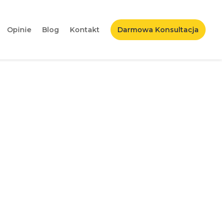
Opinie
Blog
Kontakt
Darmowa Konsultacja
tóre musisz znać!