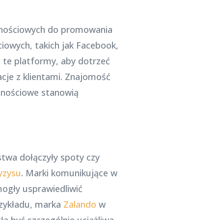
cznościowych do promowania
iowych, takich jak Facebook,
ą te platformy, aby dotrzeć
cje z klientami. Znajomość
cznościowe stanowią
twa dołączyły spoty czy
yzysu
. Marki komunikujące w
mogły usprawiedliwić
rzykładu, marka
Zalando
w
a być szczególnie uciążliwa