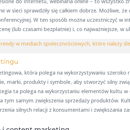
esione do Internetu, webinaria online – to wszystko z
 w sieci sprawdziły się całkiem dobrze. Możliwe, że c
onferencyjnej. W ten sposób można uczestniczyć w in
enę (lub czasami bezpłatnie) i, co najważniejsze, w ul
rendy w mediach społecznościowych, które należy śl
etingu
ketingowa, która polega na wykorzystywaniu szeroko
ie, marki, produkty i symbole, aby stworzyć silny zw
egia ta polega na wykorzystaniu elementów kultu w
 a tym samym zwiększenia sprzedaży produktów. Kul
nia silnych relacji z konsumentami i zwiększania za
o i content marketing