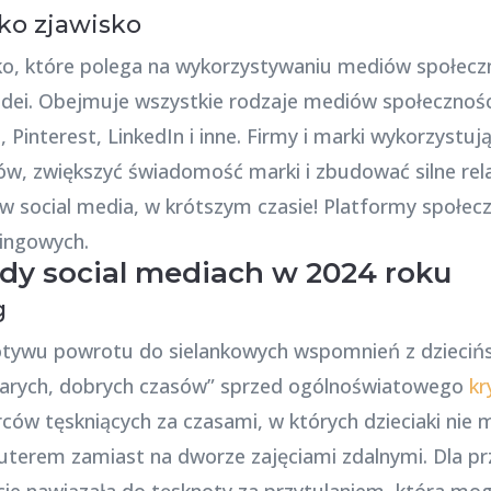
ko zjawisko
sko, które polega na wykorzystywaniu mediów społe
idei. Obejmuje wszystkie rodzaje mediów społecznośc
 Pinterest, LinkedIn i inne. Firmy i marki wykorzystuj
w, zwiększyć świadomość marki i zbudować silne rela
 w social media, w krótszym czasie! Platformy społe
ingowych.
dy social mediach w 2024 roku
g
tywu powrotu do sielankowych wspomnień z dziecińs
tarych, dobrych czasów” sprzed ogólnoświatowego
kr
rców tęskniących za czasami, w których dzieciaki nie 
terem zamiast na dworze zajęciami zdalnymi. Dla p
e nawiązała do tęsknoty za przytulaniem, która mogł