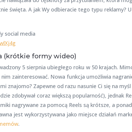
ie święta. A jak Wy odbieracie tego typu reklamy? 
wlXj4g
a (krótkie formy wideo)
adzony 5 sierpnia ubiegłego roku w 50 krajach. Mimo 
ę nim zainteresować. Nowa funkcja umożliwia nagran
i znajomo? Zapewne od razu nasunie Ci się na myśl
dzie zdobywał coraz większą popularność), jednak Ree
filmiki nagrywane za pomocą Reels są krótsze, a pon
dawna jest wykorzystywana jako miejsce działań mark
memów
.