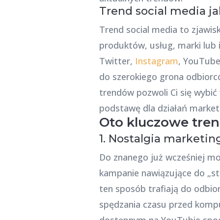
Trend social media ja
Trend social media to zjawi
produktów, usług, marki lub 
Twitter,
Instagram
, YouTube,
do szerokiego grona odbiorcó
trendów pozwoli Ci się wybić
podstawę dla działań market
Oto kluczowe tren
1. Nostalgia marketin
Do znanego już wcześniej mo
kampanie nawiązujące do „s
ten sposób trafiają do odbio
spędzania czasu przed kompu
dostępnym na YouTubie spoci