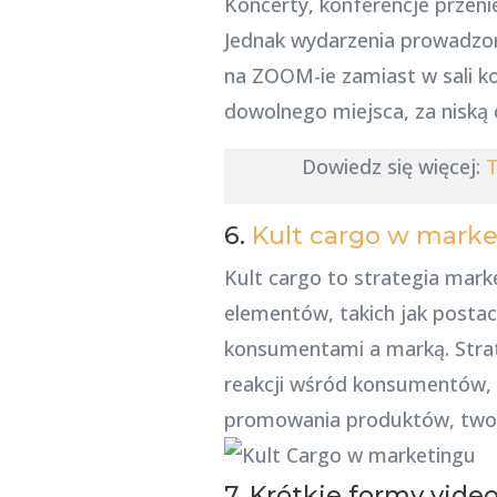
Koncerty, konferencje przeni
Jednak wydarzenia prowadzone
na ZOOM-ie zamiast w sali k
dowolnego miejsca, za niską c
Dowiedz się więcej:
T
6.
Kult cargo w mark
Kult cargo to strategia mar
elementów, takich jak postac
konsumentami a marką. Strat
reakcji wśród konsumentów,
promowania produktów, tworze
7. Krótkie formy vide