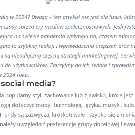
dia w 2024? Uwaga – ten artykuł nie jest dla ludzi, któr
 czasy sprzed ery mediów społecznościowych. Jeśli jeste
lejąca na świecie pandemia wpłynęła na, czasem mimowo
gało to szybkiej reakcji i wprowadzenia ulepszeń oraz 
a są nieodłączną częścią strategii marketingowej.
Serwi
a do użytkowników. Zajrzyjmy do ich świata i sprawdź
 w 2024 roku.
 social media?
śla popularny styl, zachowanie lub zjawisko, które je
ogą dotyczyć mody, technologii, języka, muzyki, kult
Trendy są zazwyczaj krótkotrwałe i szybko się zmienia
należy uwzględnić preferencje grupy docelowej i ewe