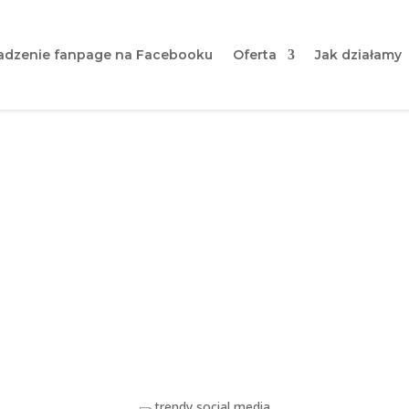
dzenie fanpage na Facebooku
Oferta
Jak działamy
Media marketingu w 2024 k
Co jest na topie?