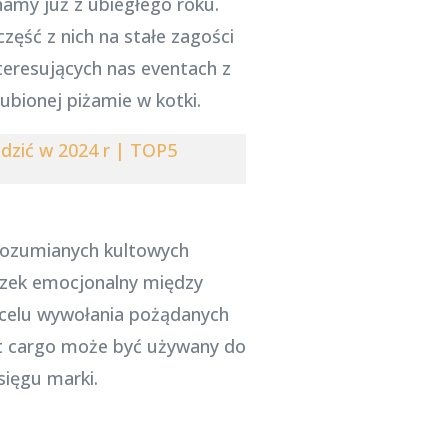
namy już z ubiegłego roku.
zęść z nich na stałe zagości
teresujących nas eventach z
ubionej piżamie w kotki.
edzić w 2024 r | TOP5
 rozumianych kultowych
iązek emocjonalny między
 celu wywołania pożądanych
t cargo może być używany do
sięgu marki.