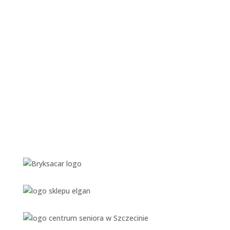
Dziękuję Wam!”
Optyk Progress Serwis
ZAUFALI NAM