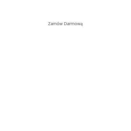
Zamów Darmową
konsultację
Dlaczego social media
są
ważne?