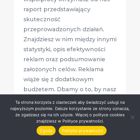
raport przedstawiający
skuteczność
przeprowadzonych działań.
Znajdziesz w nim między innymi
statystyki, opis efektywności
reklam oraz podsumowanie
założonych celów. Reklama
wiąże się z dodatkowym
budżetem. Dbamy o to, by nasz
klient miał nad tym kontrole.
Ta strona korzysta z ciasteczek aby świadczyć usługi na
najwyższym poziomie. Dalsze korzystanie ze strony oznacza,
że zgadzasz się na ich użycie. Więcej o polityce cookies
znajdziesz w Polityce prywatności.
Zgoda
Polityka prywatności