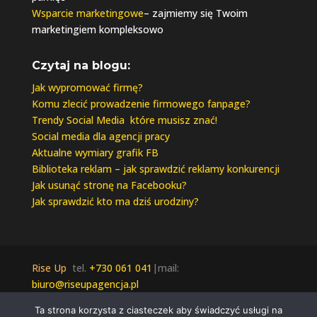
Wsparcie marketingowe
– zajmiemy się Twoim
marketingiem kompleksowo
Czytaj na blogu:
Jak wypromować firmę?
Komu zlecić prowadzenie firmowego fanpage?
Trendy Social Media które musisz znać!
Social media dla agencji pracy
Aktualne wymiary grafik FB
Biblioteka reklam – jak sprawdzić reklamy konkurencji
Jak usunąć stronę na Facebooku?
Jak sprawdzić kto ma dziś urodziny?
Rise Up
tel.
+730 061 041
|mail:
biuro@riseupagencja.pl
Wszelkie prawa zastrzeżone © 2021 Rise Up |
Ta strona korzysta z ciasteczek aby świadczyć usługi na