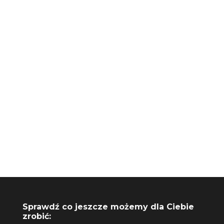
+48 730 061 041
biuro@riseupagencja.pl
Sprawdź co jeszcze możemy dla Ciebie
zrobić: