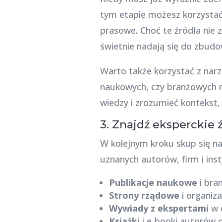
tym etapie możesz korzystać 
prasowe. Choć te źródła nie
świetnie nadają się do zbu
Warto także korzystać z narzę
naukowych, czy branżowych r
wiedzy i zrozumieć kontekst,
3. Znajdź eksperckie 
W kolejnym kroku skup się na
uznanych autorów, firm i inst
Publikacje naukowe
i bra
Strony rządowe
i organiz
Wywiady z ekspertami
w d
Książki
i e-booki autorów o