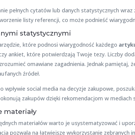
nie pełnych cytatów lub danych statystycznych wraz z 
worzenie listy referencji, co może podnieść wiarygod
anymi statystycznymi
narzędzie, które podnosi wiarygodność każdego
artyk
zy ankiet, które potwierdzają Twoje tezy. Liczby doda
 zrozumieć omawiane zagadnienia. Jednak pamiętaj, 
aufanych źródeł.
kuł o wpływie social media na decyzje zakupowe, poszu
 dokonują zakupów dzięki rekomendacjom w mediach 
e materiały
będnych materiałów warto je usystematyzować i upo
zacja pozwala na łatwiejsze wykorzystanie zebranych i