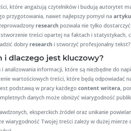
ci, które angażują czytelników i budują autorytet ma
go przygotowania, nawet najlepszy pomysł na
artyku
przeprowadzony
research
pozwala nie tylko dostarczyć
 stworzenie treści opartej na faktach i statystykach, 
wadzić dobry
research
i stworzyć profesjonalny tekst?
 i dlaczego jest kluczowy?
 i analizowania informacji, które są niezbędne do nap
enie wartościowych treści, które będą odpowiadać na
est podstawą w pracy każdego
content writera
, po
ompletnych danych może obniżyć wiarygodność publika
rawdzonych, eksperckich źródeł oraz unikanie powiela
że wiarygodność Twojej treści zależy w dużej mierze o
ykuł.