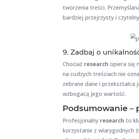
tworzenia treści. Przemyślan
bardziej przejrzysty i czyteln
9. Zadbaj o unikalność
Chociaż
research
opiera się n
na cudzych treściach nie oz
zebrane dane i przekształca 
wzbogacą jego wartość.
Podsumowanie – p
Profesjonalny
research
to kl
korzystanie z wiarygodnych ź