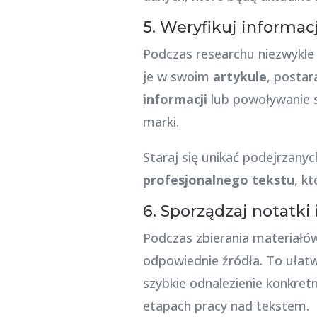
5. Weryfikuj informac
Podczas researchu niezwykle
je w swoim
artykule
, postar
informacji
lub powoływanie s
marki.
Staraj się unikać podejrzanyc
profesjonalnego tekstu
, k
6. Sporządzaj notatki 
Podczas zbierania materiałó
odpowiednie źródła. To ułatwi
szybkie odnalezienie konkre
etapach pracy nad tekstem.