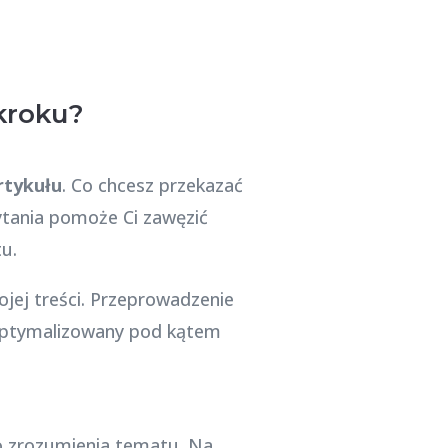
kroku?
rtykułu
. Co chcesz przekazać
ytania pomoże Ci zawęzić
tu.
jej treści. Przeprowadzenie
zoptymalizowany pod kątem
go zrozumienia tematu. Na