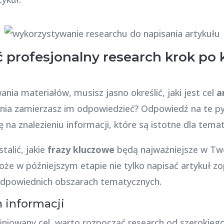
 profesjonalny research krok po 
ia materiałów, musisz jasno określić, jaki jest cel
a
nia zamierzasz im odpowiedzieć? Odpowiedź na te p
ę na znalezieniu informacji, które są istotne dla tema
talić, jakie
frazy kluczowe
będą najważniejsze w Two
oże w późniejszym etapie nie tylko napisać artykuł 
a odpowiednich obszarach tematycznych.
h informacji
finiowany cel, warto rozpocząć research od szerokie