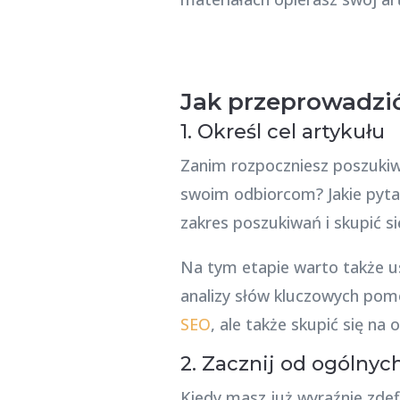
Jak przeprowadzić
1. Określ cel artykułu
Zanim rozpoczniesz poszukiwan
swoim odbiorcom? Jakie pyta
zakres poszukiwań i skupić si
Na tym etapie warto także us
analizy słów kluczowych pom
SEO
, ale także skupić się n
2. Zacznij od ogólnyc
Kiedy masz już wyraźnie zde