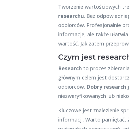
Tworzenie wartościowych treś
researchu
. Bez odpowiednie
odbiorców. Profesjonalnie 
informacje, ale także ułatwia
wartość. Jak zatem przepro
Czym jest research
Research
to proces zbierania
głównym celem jest dostarcz
odbiorców.
Dobry research
j
niezweryfikowanych lub niek
Kluczowe jest znalezienie sp
informacji. Warto pamiętać, 
materiałach opierasz swój art