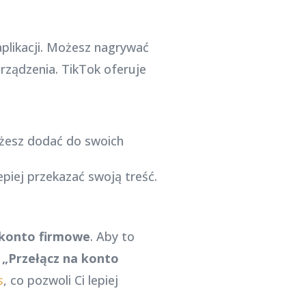
likacji. Możesz nagrywać
urządzenia. TikTok oferuje
żesz dodać do swoich
epiej przekazać swoją treść.
a konto firmowe
. Aby to
ę
„Przełącz na konto
s
, co pozwoli Ci lepiej