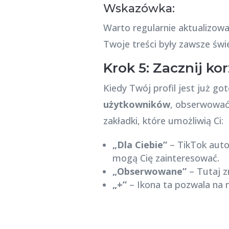
Wskazówka:
Warto regularnie aktualizow
Twoje treści były zawsze św
Krok 5: Zacznij ko
Kiedy Twój profil jest już g
użytkowników
, obserwować 
zakładki, które umożliwią Ci:
„Dla Ciebie”
– TikTok auto
mogą Cię zainteresować.
„Obserwowane”
– Tutaj z
„+”
– Ikona ta pozwala na n