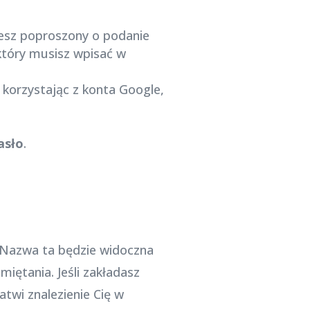
iesz poproszony o podanie
który musisz wpisać w
 korzystając z konta Google,
asło
.
 Nazwa ta będzie widoczna
iętania. Jeśli zakładasz
twi znalezienie Cię w