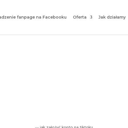
dzenie fanpage na Facebooku
Oferta
Jak działamy
to na TikToku? Krok po krok
Ciebie