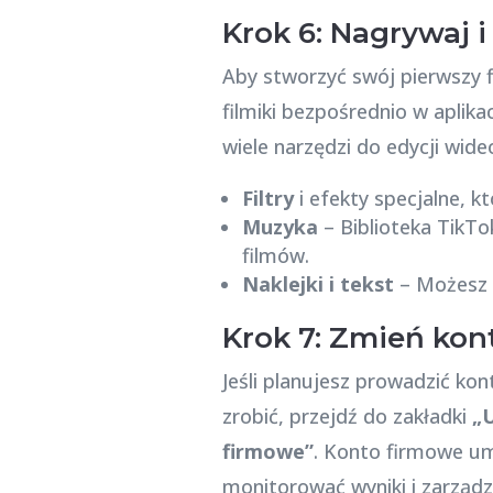
Krok 6: Nagrywaj i
Aby stworzyć swój pierwszy fi
filmiki bezpośrednio w aplika
wiele narzędzi do edycji wideo
Filtry
i efekty specjalne, kt
Muzyka
– Biblioteka TikT
filmów.
Naklejki i tekst
– Możesz d
Krok 7: Zmień kon
Jeśli planujesz prowadzić ko
zrobić, przejdź do zakładki
„U
firmowe”
. Konto firmowe um
monitorować wyniki i zarzą