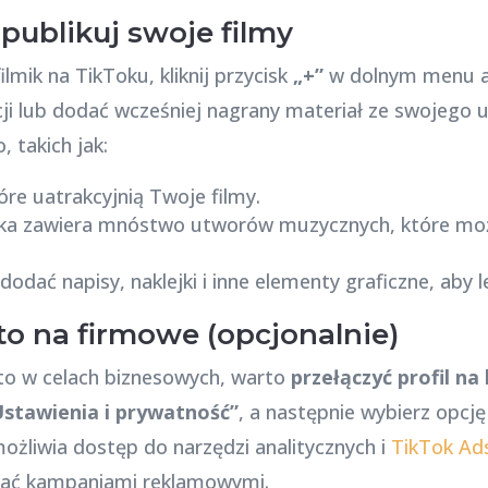
 publikuj swoje filmy
lmik na TikToku, kliknij przycisk
„+”
w dolnym menu ap
cji lub dodać wcześniej nagrany materiał ze swojego 
, takich jak:
óre uatrakcyjnią Twoje filmy.
oka zawiera mnóstwo utworów muzycznych, które mo
odać napisy, naklejki i inne elementy graficzne, aby l
to na firmowe (opcjonalnie)
nto w celach biznesowych, warto
przełączyć profil n
stawienia i prywatność”
, a następnie wybierz opcj
ożliwia dostęp do narzędzi analitycznych i
TikTok Ad
dzać kampaniami reklamowymi.