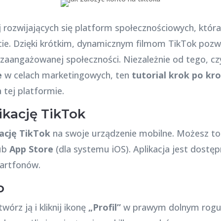
j rozwijających się platform społecznościowych, która
ie. Dzięki krótkim, dynamicznym filmom TikTok pozw
 zaangażowanej społeczności. Niezależnie od tego, cz
e
w celach marketingowych, ten
tutorial krok po kr
tej platformie.
likację TikTok
kację TikTok
na swoje urządzenie mobilne. Możesz to
lub
App Store
(dla systemu iOS). Aplikacja jest dostęp
artfonów.
o
wórz ją i kliknij ikonę
„Profil”
w prawym dolnym rogu 