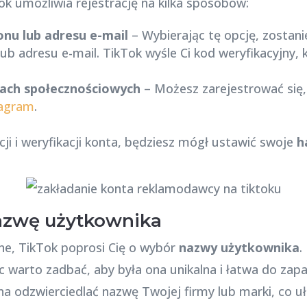
Tok umożliwia rejestrację na kilka sposobów:
nu lub adresu e-mail
– Wybierając tę opcję, zostan
b adresu e-mail. TikTok wyśle Ci kod weryfikacyjny, 
ach społecznościowych
– Możesz zarejestrować się,
tagram
.
ji i weryfikacji konta, będziesz mógł ustawić swoje
h
nazwę użytkownika
ne, TikTok poprosi Cię o wybór
nazwy użytkownika
.
 warto zadbać, aby była ona unikalna i łatwa do zapam
 odzwierciedlać nazwę Twojej firmy lub marki, co uła