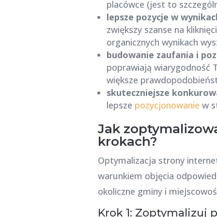
placówce (jest to szczególn
lepsze pozycje w wynika
zwiększy szanse na kliknię
organicznych wynikach wys
budowanie zaufania i poz
poprawiają wiarygodność Tw
większe prawdopodobieństw
skuteczniejsze konkurowa
lepsze
pozycjonowanie
w st
Jak zoptymalizowa
krokach?
Optymalizacja strony intern
warunkiem objęcia odpowiedni
okoliczne gminy i miejscowośc
Krok 1: Zoptymalizuj 