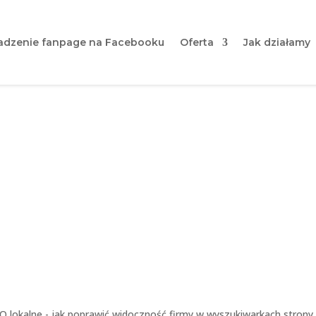
dzenie fanpage na Facebooku
Oferta
Jak działamy
e – jak poprawić widoczn
wyszukiwarkach