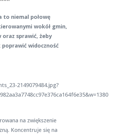
a to niemal połowę
kierowanymi wokół gmin,
 oraz sprawić, żeby
k poprawić widoczność
ients_23-2149079484.jpg?
6982aa3a7748cc97e376ca164f6e35&w=1380
erowana na zwiększenie
zną. Koncentruje się na