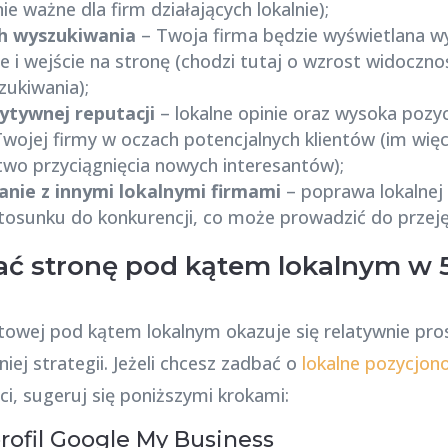
ie ważne dla firm działających lokalnie);
ch wyszukiwania
– Twoja firma będzie wyświetlana wyż
cie i wejście na stronę (chodzi tutaj o wzrost widocz
zukiwania);
ytywnej reputacji
– lokalne opinie oraz wysoka pozy
ojej firmy w oczach potencjalnych klientów (im więc
o przyciągnięcia nowych interesantów);
nie z innymi lokalnymi firmami
– poprawa lokalnej
osunku do konkurencji, co może prowadzić do przejęci
ć stronę pod kątem lokalnym w 
etowej pod kątem lokalnym okazuje się relatywnie pr
ej strategii. Jeżeli chcesz zadbać o
lokalne pozycjon
i, sugeruj się poniższymi krokami:
profil Google My Business