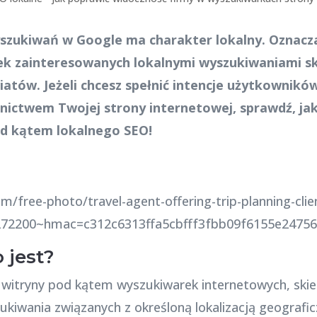
szukiwań w Google ma charakter lokalny. Oznacz
k zainteresowanych lokalnymi wyszukiwaniami s
atów. Jeżeli chcesz spełnić intencje użytkowników
nictwem Twojej strony internetowej, sprawdź, ja
d kątem lokalnego SEO!
om/free-photo/travel-agent-offering-trip-planning-cl
272200~hmac=c312c6313ffa5cbfff3fbb09f6155e2475
 jest?
a witryny pod kątem wyszukiwarek internetowych, ski
kiwania związanych z określoną lokalizacją geografic