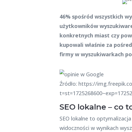
46% spośród wszystkich wy
użytkowników wyszukiware
konkretnych miast czy powi
kupowali właśnie za pośred
firmy w wyszukiwarkach po
Źródło: https://img.freepik.c
t=st=1725268600~exp=1725
SEO lokalne – co to
SEO lokalne to optymalizacj
widoczności w wynikach wyszu