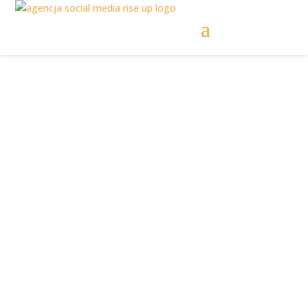
Social media dla biur
rachunkowych |
Reklama biura
rachunkowego w
Internecie