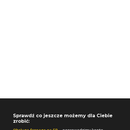
+48 730 061 041
biuro@riseupagencja.pl
Sprawdź co jeszcze możemy dla Ciebie
zrobić: