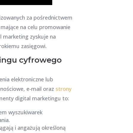
alizowanych za pośrednictwem
e, mające na celu promowanie
al marketing zyskuje na
rokiemu zasięgowi.
tingu cyfrowego
nia elektroniczne lub
znościowe, e-mail oraz
strony
menty digital marketingu to:
tem wyszukiwarek
nia.
iągają i angażują określoną