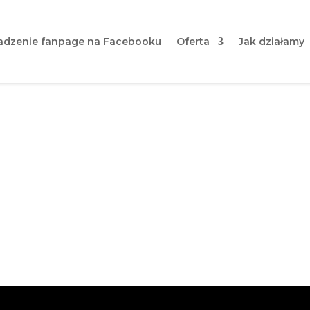
dzenie fanpage na Facebooku
Oferta
Jak działamy
 marketing i jak go efekt