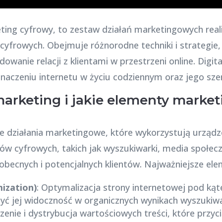
keting cyfrowy, to zestaw działań marketingowych re
ii cyfrowych. Obejmuje różnorodne techniki i strategi
wanie relacji z klientami w przestrzeni online. Digit
naczeniu internetu w życiu codziennym oraz jego sze
 marketing i jakie elementy marke
ie działania marketingowe, które wykorzystują urządze
łów cyfrowych, takich jak wyszukiwarki, media społec
 obecnych i potencjalnych klientów. Najważniejsze ele
ization)
: Optymalizacja strony internetowej pod ką
yć jej widoczność w organicznych wynikach wyszukiwa
zenie i dystrybucja wartościowych treści, które przyc