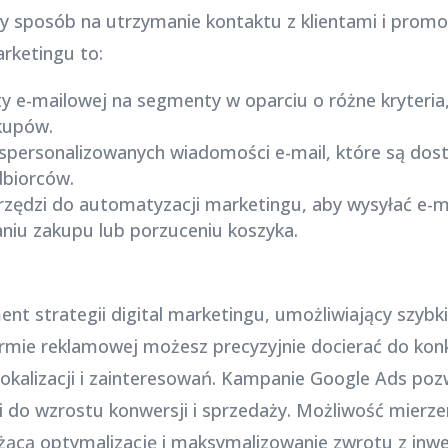
ny sposób na utrzymanie kontaktu z klientami i prom
rketingu to:
isty e-mailowej na segmenty w oparciu o różne kryteria
kupów.
 spersonalizowanych wiadomości e-mail, które są do
dbiorców.
arzędzi do automatyzacji marketingu, aby wysyłać e-
iu zakupu lub porzuceniu koszyka.
nt strategii digital marketingu, umożliwiający szybk
tformie reklamowej możesz precyzyjnie docierać do ko
okalizacji i zainteresowań. Kampanie Google Ads pozw
i do wzrostu konwersji i sprzedaży. Możliwość mierze
ącą optymalizację i maksymalizowanie zwrotu z inwes