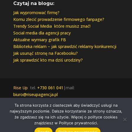
Czytaj na blogu:
Jak wypromować firmę?
Komu zlecić prowadzenie firmowego fanpage?
Trendy Social Media które musisz znać!
Social media dla agencji pracy
Aktualne wymiary grafik FB
Biblioteka reklam – jak sprawdzić reklamy konkurencji
Jak usunąć stronę na Facebooku?
Jak sprawdzić kto ma dziś urodziny?
Rise Up
tel.
+730 061 041
|mail:
biuro@riseupagencja.pl
Wszelkie prawa zastrzeżone © 2021 Rise Up |
Ta strona korzysta z ciasteczek aby świadczyć usługi na
Polityka Prywatności
najwyższym poziomie. Dalsze korzystanie ze strony oznacza,
że zgadzasz się na ich użycie. Więcej o polityce cookies
znajdziesz w Polityce prywatności.
Zgoda
Polityka prywatności