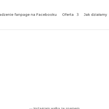
dzenie fanpage na Facebooku
Oferta
Jak działamy
ozpoczyna walkę ze spame
odejrzanych użytkownikó