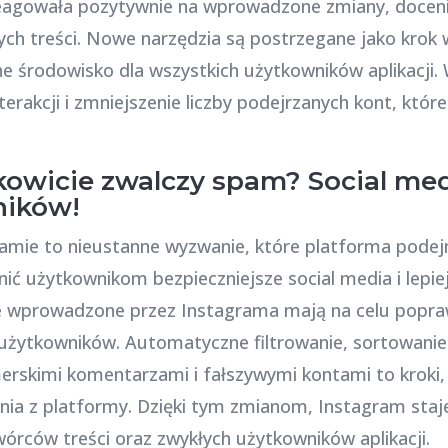
agowała pozytywnie na wprowadzone zmiany, docenia
ych treści. Nowe narzędzia są postrzegane jako krok
zne środowisko dla wszystkich użytkowników aplikacji.
terakcji i zmniejszenie liczby podejrzanych kont, któ
kowicie zwalczy spam? Social medi
ników!
amie to nieustanne wyzwanie, które platforma pode
 użytkownikom bezpieczniejsze social media i lepiej
e wprowadzone przez Instagrama mają na celu poprawę 
użytkowników. Automatyczne filtrowanie, sortowanie
rskimi komentarzami i fałszywymi kontami to kroki
ia z platformy. Dzięki tym zmianom, Instagram staje 
rców treści oraz zwykłych użytkowników aplikacji.