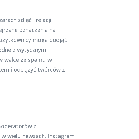
ach zdjęć i relacji.
ejrzane oznaczenia na
mu użytkownicy mogą podjąć
odne z wytycznymi
 w walce ze spamu w
tem i odciążyć twórców z
moderatorów z
e w wielu newsach. Instagram