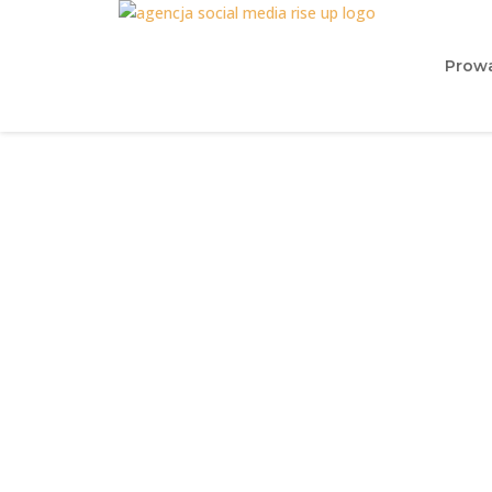
Prowa
Instagram r
p