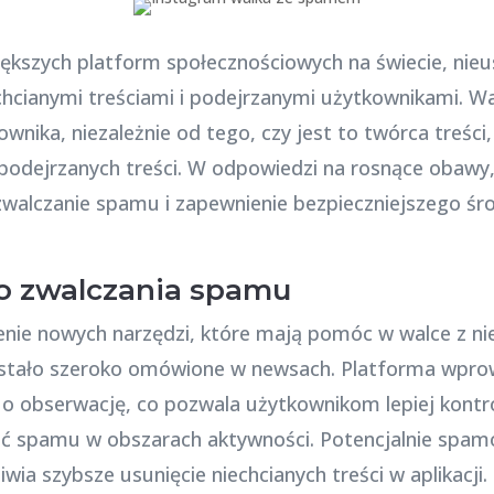
większych platform społecznościowych na świecie, nieu
cianymi treściami i podejrzanymi użytkownikami. W
nika, niezależnie od tego, czy jest to twórca treści
 podejrzanych treści. W odpowiedzi na rosnące oba
 zwalczanie spamu i zapewnienie bezpieczniejszego śr
o zwalczania spamu
nie nowych narzędzi, które mają pomóc w walce z nie
ostało szeroko omówione w newsach. Platforma wpr
 o obserwację, co pozwala użytkownikom lepiej kontr
ikać spamu w obszarach aktywności. Potencjalnie sp
wia szybsze usunięcie niechcianych treści w aplikacji.