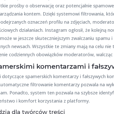
kie prośby o obserwację oraz potencjalnie spamowe t
arządzania kontem. Dzięki systemowi filtrowania, któr
ejrzanych oznaczeń profilu na zdjęciach, moderato
ciowych działaniach. Instagram ogłosił, że kolejną no
pomoże w jeszcze skuteczniejszym zwalczaniu spamu 
nych newsach. Wszystkie te zmiany mają na celu nie 
zczenie codziennych obowiązków moderatorów, walczą
amerskimi komentarzami i fałsz
gi dotyczące spamerskich komentarzy i fałszywych k
tomatyczne filtrowanie komentarzy pozwala na wykry
am. Ponadto, system ten pozwala na szybsze identyf
eństwo i komfort korzystania z platformy.
zia dla twórców treści