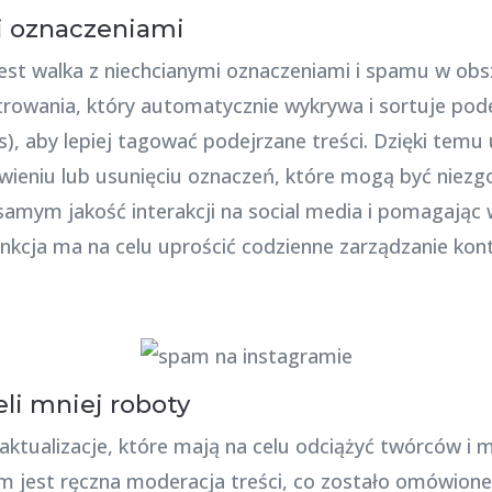
i oznaczeniami
st walka z niechcianymi oznaczeniami i spamu w obszar
trowania, który automatycznie wykrywa i sortuje pod
ies), aby lepiej tagować podejrzane treści. Dzięki te
ieniu lub usunięciu oznaczeń, które mogą być niezg
samym jakość interakcji na social media i pomagając
nkcja ma na celu uprościć codzienne zarządzanie kon
li mniej roboty
tualizacje, które mają na celu odciążyć twórców i 
im jest ręczna moderacja treści, co zostało omówion