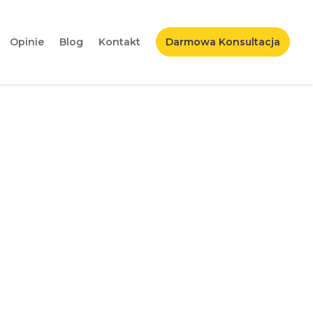
Opinie
Blog
Kontakt
Darmowa Konsultacja
m. To koniec
w?