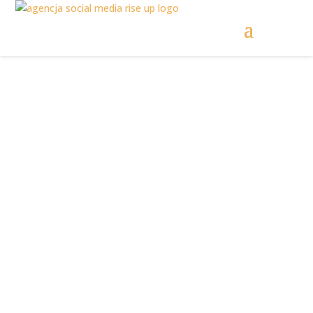
Najlepsze narzędzia
social media. Poznaj
najważniejsze
aplikacje!