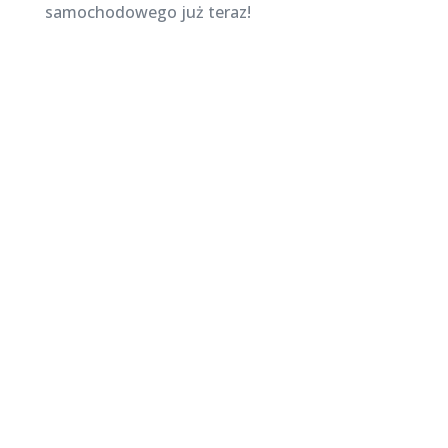
samochodowego już teraz!
Najnowsze posty na
stronie