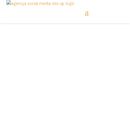
Social media dla
warsztatu
samochodowego |
Dlaczego warto to
zlecić specjalistom?