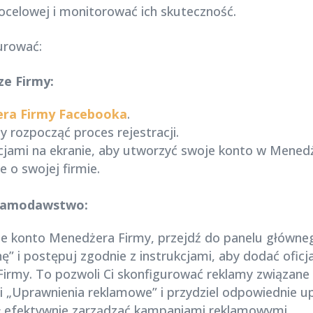
ocelowej i monitorować ich skuteczność.
urować:
ze Firmy:
ra Firmy Facebooka
.
aby rozpocząć proces rejestracji.
cjami na ekranie, aby utworzyć swoje konto w Menedż
 o swojej firmie.
eklamodawstwo:
je konto Menedżera Firmy, przejdź do panelu główne
” i postępuj zgodnie z instrukcjami, aby dodać oficja
rmy. To pozwoli Ci skonfigurować reklamy związane z
ji „Uprawnienia reklamowe” i przydziel odpowiednie 
 efektywnie zarządzać kampaniami reklamowymi.