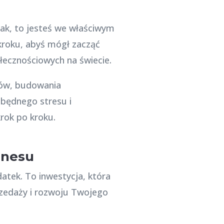
tak, to jesteś we właściwym
kroku, abyś mógł zacząć
ecznościowych na świecie.
tów, budowania
zbędnego stresu i
rok po kroku.
znesu
atek. To inwestycja, która
przedaży i rozwoju Twojego