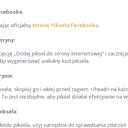
Facebooka
:
jąc oficjalną
stronę Piksela Facebooka
.
tryny:
 opcję „Dodaj piksel do strony internetowej” i zaczni
by wygenerować unikalny kod piksela.
rynie
:
ela, skopiuj go i wklej przed tagiem </head> na każde
To jest niezbędne, aby piksel działał efektywnie na 
piksela
:
odu piksela, użyj narzędzia do sprawdzania zdarze