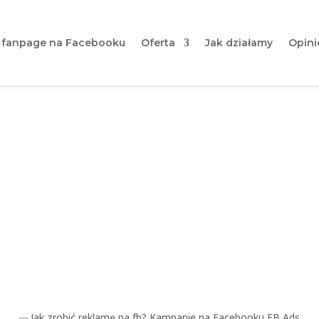
 fanpage na Facebooku
Oferta
Jak działamy
Opini
amę na FB? Kampanie na F
kroku