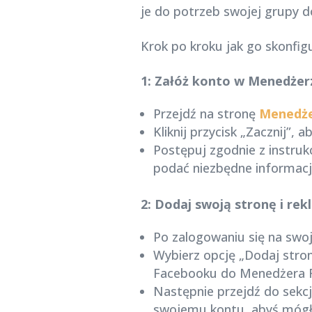
je do potrzeb swojej grupy d
Krok po kroku jak go skonfig
1: Załóż konto w Menedżer
Przejdź na stronę
Menedże
Kliknij przycisk „Zacznij”, 
Postępuj zgodnie z instruk
podać niezbędne informacje
2: Dodaj swoją stronę i r
Po zalogowaniu się na swo
Wybierz opcję „Dodaj stronę
Facebooku do Menedżera Fi
Następnie przejdź do sekc
swojemu kontu, abyś mógł