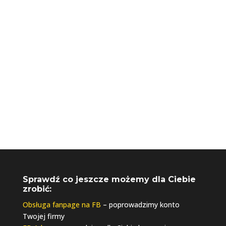
+48 730 061 041
biuro@riseupagencja.pl
Sprawdź co jeszcze możemy dla Ciebie
zrobić:
Obsługa fanpage na FB
– poprowadzimy konto
Twojej firmy