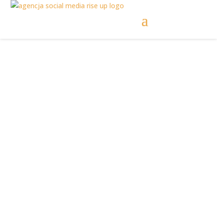
Social media w
strategii
marketingowej dla
firm przemysłowych!