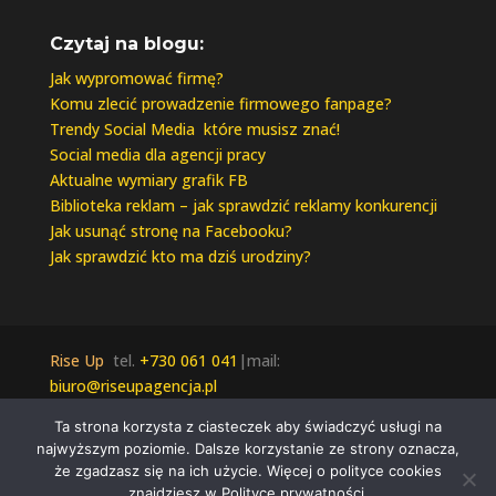
Czytaj na blogu:
Jak wypromować firmę?
Komu zlecić prowadzenie firmowego fanpage?
Trendy Social Media które musisz znać!
Social media dla agencji pracy
Aktualne wymiary grafik FB
Biblioteka reklam – jak sprawdzić reklamy konkurencji
Jak usunąć stronę na Facebooku?
Jak sprawdzić kto ma dziś urodziny?
Rise Up
tel.
+730 061 041
|mail:
biuro@riseupagencja.pl
Wszelkie prawa zastrzeżone © 2021 Rise Up |
Ta strona korzysta z ciasteczek aby świadczyć usługi na
Polityka Prywatności
najwyższym poziomie. Dalsze korzystanie ze strony oznacza,
że zgadzasz się na ich użycie. Więcej o polityce cookies
znajdziesz w Polityce prywatności.