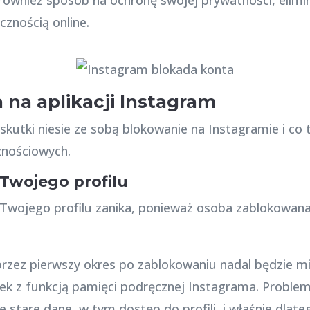
cznością online.
 na aplikacji Instagram
 skutki niesie ze sobą blokowanie na Instagramie i co
znościowych.
Twojego profilu
 Twojego profilu zanika, ponieważ osoba zablokowana
przez pierwszy okres po zablokowaniu nadal będzie m
zek z funkcją pamięci podręcznej Instagrama. Proble
 stare dane, w tym dostęp do profili, i właśnie dla