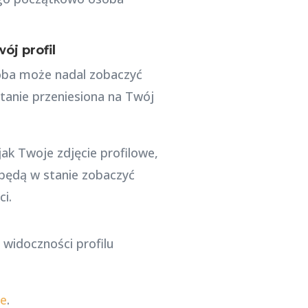
ój profil
oba może nadal zobaczyć
tanie przeniesiona na Twój
k Twoje zdjęcie profilowe,
 będą w stanie zobaczyć
i.
ie
.