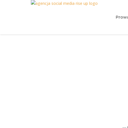
Prowa
Co się dzieje, g