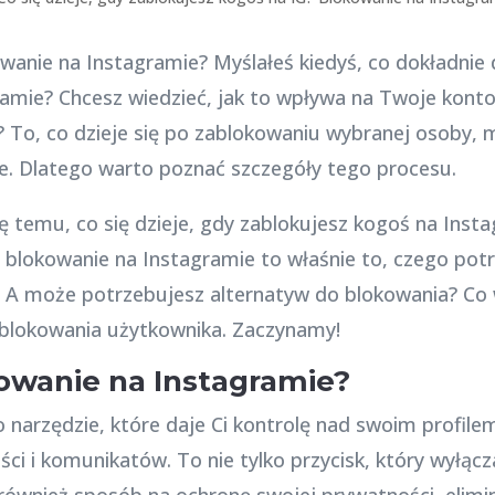
wanie na Instagramie? Myślałeś kiedyś, co dokładnie d
mie? Chcesz wiedzieć, jak to wpływa na Twoje konto i
? To, co dzieje się po zablokowaniu wybranej osoby,
e. Dlatego warto poznać szczegóły tego procesu.
ę temu, co się dzieje, gdy zablokujesz kogoś na Inst
 blokowanie na Instagramie to właśnie to, czego pot
. A może potrzebujesz alternatyw do blokowania? Co 
dblokowania użytkownika. Zaczynamy!
owanie na Instagramie?
 narzędzie, które daje Ci kontrolę nad swoim profile
ci i komunikatów. To nie tylko przycisk, który wyłąc
również sposób na ochronę swojej prywatności, elimi