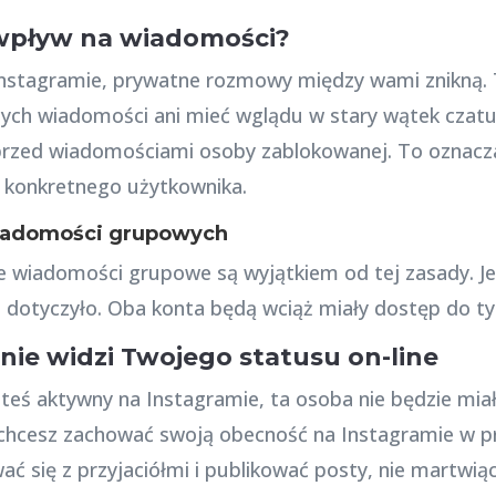
wpływ na wiadomości?
Instagramie, prywatne rozmowy między wami znikną. T
zych wiadomości ani mieć wglądu w stary wątek czatu
przed wiadomościami osoby zablokowanej. To oznacza,
 konkretnego użytkownika.
wiadomości grupowych
 wiadomości grupowe są wyjątkiem od tej zasady. Jeś
o dotyczyło. Oba konta będą wciąż miały dostęp do t
ie widzi Twojego statusu on-line
steś aktywny na Instagramie, ta osoba nie będzie miała
i chcesz zachować swoją obecność na Instagramie w 
ć się z przyjaciółmi i publikować posty, nie martwiąc 