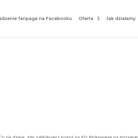
dzenie fanpage na Facebooku
Oferta
Jak działamy
dy zablokujesz kogoś na IG
Instagramie