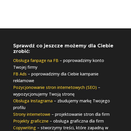
Sprawdź co jeszcze możemy dla Ciebie
zrobić:
Obsługa fanpage na FB
– poprowadzimy konto
Twojej firmy
FB Ads
– poprowadzimy dla Ciebie kampanie
reklamowe
Pozycjonowanie stron internetowych (SEO)
–
wypozycjonujemy Twoją stronę
Obsługa Instagrama
– zbudujemy markę Twojego
profilu
Strony internetowe
– projektowanie stron dla firm
Projekty graficzne
– obsługa graficzna dla firm
Copywriting
– stworzymy treści, które zapadną w