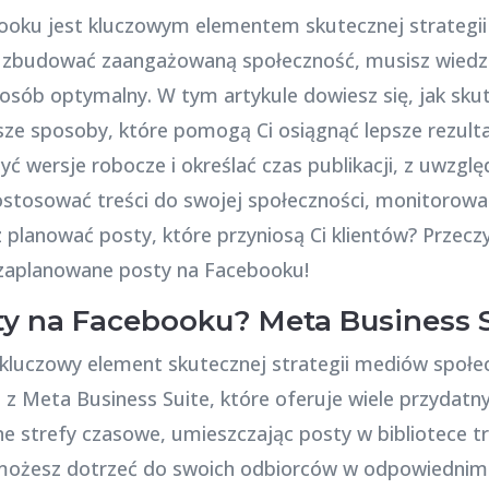
ooku jest kluczowym elementem skutecznej strategi
 i zbudować zaangażowaną społeczność, musisz wiedzi
osób optymalny. W tym artykule dowiesz się, jak sk
sze sposoby, które pomogą Ci osiągnąć lepsze rezulta
yć wersje robocze i określać czas publikacji, z uwzgl
stosować treści do swojej społeczności, monitorować
planować posty, które przyniosą Ci klientów? Przeczyt
ej zaplanowane posty na Facebooku!
y na Facebooku? Meta Business S
kluczowy element skutecznej strategii mediów społe
 z Meta Business Suite, które oferuje wiele przydatn
e strefy czasowe, umieszczając posty w bibliotece tr
 i możesz dotrzeć do swoich odbiorców w odpowiednim