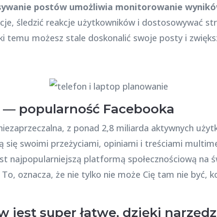
isywanie postów umożliwia monitorowanie wynik
kcje, śledzić reakcje użytkowników i dostosowywać st
i temu możesz stale doskonalić swoje posty i zwięks
e — popularność Facebooka
iezaprzeczalna, z ponad 2,8 miliarda aktywnych użyt
lą się swoimi przeżyciami, opiniami i treściami multi
st najpopularniejszą platformą społecznościową na ś
 To, oznacza, że nie tylko nie może Cię tam nie być, 
 jest super łatwe, dzięki narzędz