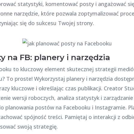
rować statystyki, komentować posty i angażować się 
nne narzędzie, które pozwala zoptymalizować proces 
niając się do sukcesu Twojej strony.
 na FB: planery i narzędzia
oku to kluczowy element skutecznej strategii medió
 To proste! Wykorzystaj planery i narzędzia dostępne
razy kluczowe i określając czas publikacji. Creator S
zenie wersji roboczych, analiza statystyk i zarządzani
i do planowania postów na Facebooku i Instagramie. Pl
achować spójność treści. Pamiętaj o interakcji z odbi
osować swoją strategię.