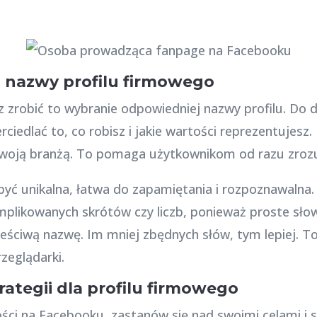
 nazwy profilu firmowego
z zrobić to wybranie odpowiedniej nazwy profilu. Do 
edlać to, co robisz i jakie wartości reprezentujesz.
woją branżą. To pomaga użytkownikom od razu zrozu
yć unikalna, łatwa do zapamiętania i rozpoznawalna. 
mplikowanych skrótów czy liczb, ponieważ proste sło
reściwą nazwę. Im mniej zbędnych słów, tym lepiej. To
zeglądarki.
rategii dla profilu firmowego
ści na Facebooku, zastanów się nad swoimi celami i st