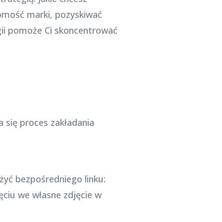
omość marki, pozyskiwać
gii pomoże Ci skoncentrować
 się proces zakładania
yć bezpośredniego linku:
ięciu we własne zdjęcie w