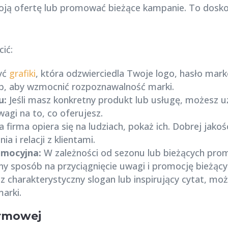
woją ofertę lub promować bieżące kampanie. To dosko
ić:
yć
grafiki
, która odzwierciedla Twoje logo, hasło mar
b, aby wzmocnić rozpoznawalność marki.
u:
Jeśli masz konkretny produkt lub usługę, możesz uż
gi na to, co oferujesz.
a firma opiera się na ludziach, pokaż ich. Dobrej jako
 i relacji z klientami.
omocyjna:
W zależności od sezonu lub bieżących pro
tny sposób na przyciągnięcie uwagi i promocję bieżący
z charakterystyczny slogan lub inspirujący cytat, moż
arki.
irmowej