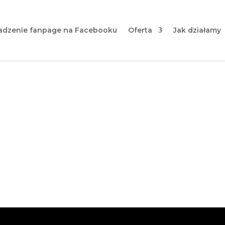
dzenie fanpage na Facebooku
Oferta
Jak działamy
il firmowy na FB | Krok po 