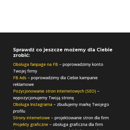
Sprawdź co jeszcze możemy dla Ciebie
zrobić:
Obsługa fanpage na FB
– poprowadzimy konto
Twojej firmy
FB Ads
– poprowadzimy dla Ciebie kampanie
reklamowe
Pozycjonowanie stron internetowych (SEO)
–
wypozycjonujemy Twoją stronę
Obsługa Instagrama
– zbudujemy markę Twojego
profilu
Strony internetowe
– projektowanie stron dla firm
Projekty graficzne
– obsługa graficzna dla firm