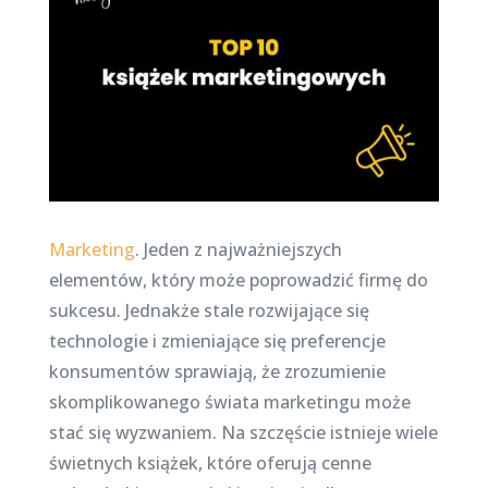
Marketing
. Jeden z najważniejszych
elementów, który może poprowadzić firmę do
sukcesu. Jednakże stale rozwijające się
technologie i zmieniające się preferencje
konsumentów sprawiają, że zrozumienie
skomplikowanego świata marketingu może
stać się wyzwaniem. Na szczęście istnieje wiele
świetnych książek, które oferują cenne