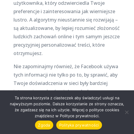
użytkownika, który odzwierciedla Twoje
preferencje i zainteresowania jak wierniejsze
lustro. A algorytmy nieustannie się rozwijają –
są aktualizowane, by lepiej rozumieć złożoność
ludzkich zachowań online i tym samym jeszcze
precyzyjniej personalizować treści, które
otrzymujesz.
Nie zapominajmy również, że Facebook używa
tych informacji nie tylko po to, by sprawić, aby
Twoje doświadczenia w sieci były bardziej
interesujące, ale również w celach
Ta strona korzysta z ciasteczek aby świadczyć usługi na
komercyjnych. Dane te są wykorzystywane do
najwyższym poziomie. Dalsze korzystanie ze strony oznacza,
kierowania do Ciebie bardziej skutecznej
że zgadzasz się na ich użycie. Więcej o polityce cookies
reklamy – czyli takiej, która ma większą szansę
znajdziesz w Polityce prywatności.
spotkać się z Twoim zainteresowaniem i
Zgoda
Polityka prywatności
finalnie z konwersją.