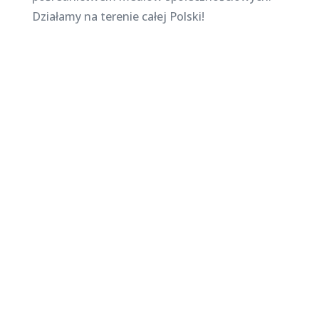
Działamy na terenie całej Polski!
Najnowsze posty na
stronie