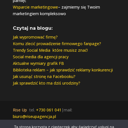
pamięć
Wsparcie marketingowe
– zajmiemy się Twoim
marketingiem kompleksowo
Czytaj na blogu:
Jak wypromować firmę?
Komu zlecić prowadzenie firmowego fanpage?
Trendy Social Media które musisz znać!
Social media dla agencji pracy
Aktualne wymiary grafik FB
Biblioteka reklam – jak sprawdzić reklamy konkurencji
Jak usunąć stronę na Facebooku?
Jak sprawdzić kto ma dziś urodziny?
Rise Up
tel.
+730 061 041
|mail:
biuro@riseupagencja.pl
Wszelkie prawa zastrzeżone © 2021 Rise Up |
Ta strona korzysta z ciasteczek aby świadczyć usługi na