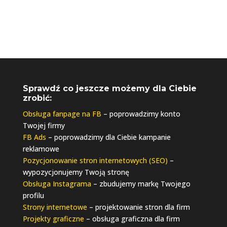
Sprawdź co jeszcze możemy dla Ciebie
zrobić:
Obsługa fanpage na FB
– poprowadzimy konto
Twojej firmy
FB Ads
– poprowadzimy dla Ciebie kampanie
reklamowe
Pozycjonowanie stron internetowych (SEO)
–
wypozycjonujemy Twoją stronę
Obsługa Instagrama
– zbudujemy markę Twojego
profilu
Strony internetowe
– projektowanie stron dla firm
Projekty graficzne
– obsługa graficzna dla firm