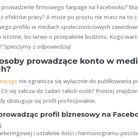
ić prowadzenie firmowego fanpage na Facebooku? Ma
isz efektów pracy? A może po prostu nie masz na to c
wego profilu w mediach społecznościowych zawodowo
o istotne, bo łatwo o przepalenie budżetu. Kogo war
k? Spieszymy z odpowiedzią!
 osoby prowadzące konto w med
ch?
anpage
nie ogranicza się wyłącznie do publikowania po
Co się zalicza do zadań takich osób? Poniżej znajdzies
y obsługuje się profil profesjonalnie.
 prowadząc profil biznesowy na Faceb
;
arketingowej i ustalenie ilości i harmonogramu post