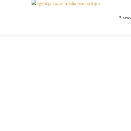
Prowa
Komu zlec