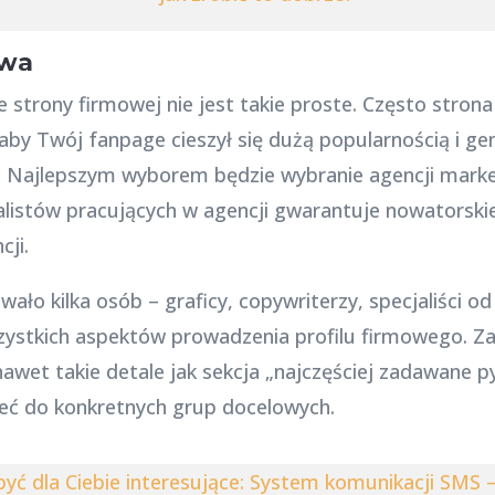
owa
rony firmowej nie jest takie proste. Często strona 
, aby Twój fanpage cieszył się dużą popularnością i g
. Najlepszym wyborem będzie wybranie agencji market
jalistów pracujących w agencji gwarantuje nowatorsk
cji.
ało kilka osób – graficy, copywriterzy, specjaliści o
ystkich aspektów prowadzenia profilu firmowego. Z
awet takie detale jak sekcja „najczęściej zadawane p
zeć do konkretnych grup docelowych.
yć dla Ciebie interesujące: System komunikacji SMS 