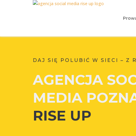
Prowa
DAJ SIĘ POLUBIĆ W SIECI – Z 
AGENCJA
SOC
MEDIA POZN
RISE UP