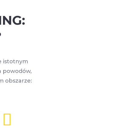
ING:
?
e istotnym
ka powodów,
m obszarze:
