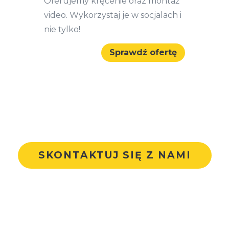
Oferujemy kręcenie oraz montaż
video. Wykorzystaj je w socjalach i
nie tylko!
Sprawdź ofertę
SKONTAKTUJ SIĘ Z NAMI