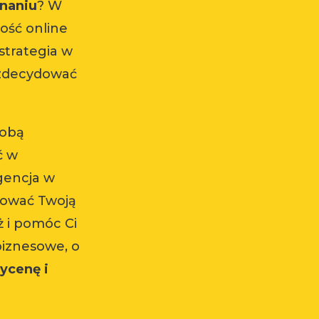
znaniu
? W
ość online
strategia w
zdecydować
sobą
ć w
agencja w
zować Twoją
ż i pomóc Ci
biznesowe, o
ycenę i