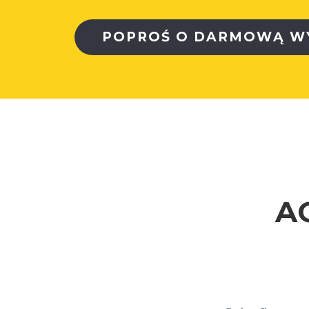
POPROŚ O DARMOWĄ W
A