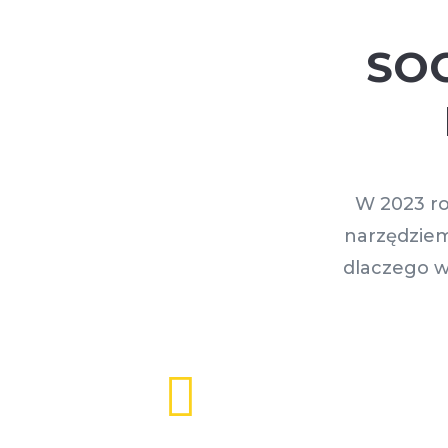
SOC
W 2023 r
narzędziem
dlaczego w
