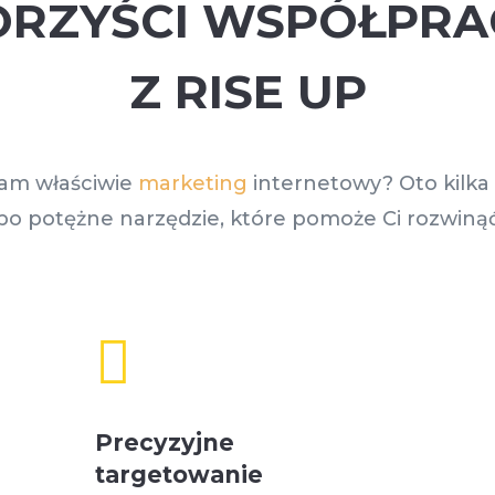
ORZYŚCI WSPÓŁPRA
Z RISE UP
am właściwie
marketing
internetowy? Oto kilka k
 po potężne narzędzie, które pomoże Ci rozwinąć

Precyzyjne
targetowanie