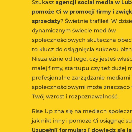
Szukasz
agencji social media w Lubl
pomoże Ci w promocji firmy i zwię
sprzedaży
? Świetnie trafiłeś! W dzis
dynamicznym świecie mediów
społecznościowych skuteczna obec
to klucz do osiągnięcia sukcesu bi
Niezależnie od tego, czy jesteś właś
małej firmy, startupu czy też dużej m
profesjonalne zarządzanie mediami
społecznościowymi może znacząco 
Twój wzrost i rozpoznawalność.
Rise Up zna się na mediach społec
jak nikt inny i pomoże Ci osiągnąć s
Uzupełnij formularz i dowiedz się 