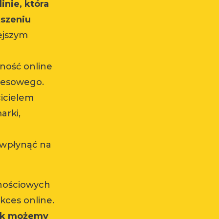
inie, która
kszeniu
iejszym
ność online
znesowego.
cicielem
arki,
wpłynąć na
znościowych
ukces online.
jak możemy