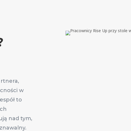
?
rtnera,
ecności w
espół to
ych
ują nad tym,
oznawalny.