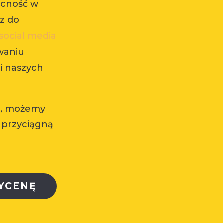
ecność w
z do
social media
waniu
i naszych
iu, możemy
 przyciągną
YCENĘ