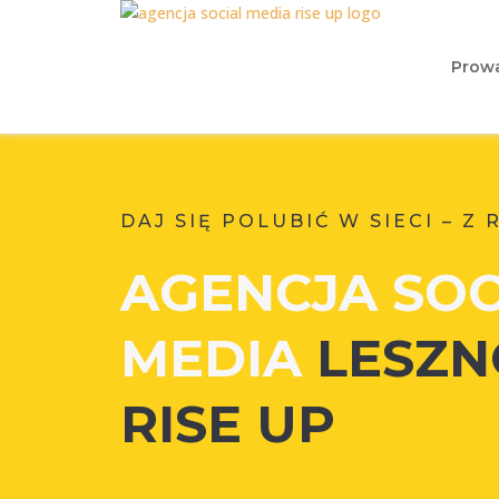
Prowa
DAJ SIĘ POLUBIĆ W SIECI – Z 
AGENCJA
SOC
MEDIA
LESZN
RISE UP