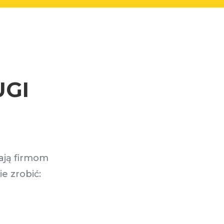
UGI
ają firmom
e zrobić: