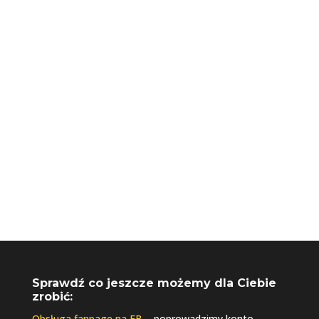
+48 730 061 041
biuro@riseupagencja.pl
Sprawdź co jeszcze możemy dla Ciebie
zrobić:
Obsługa fanpage na FB
– poprowadzimy konto