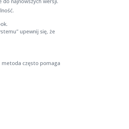
e do najnowszych wersji.
lność.
ook.
ystemu” upewnij się, że
. Ta metoda często pomaga