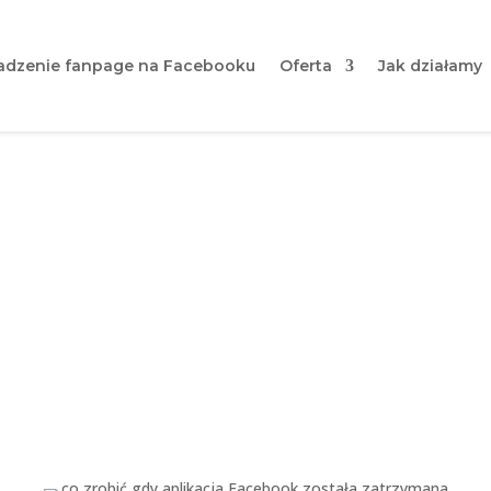
dzenie fanpage na Facebooku
Oferta
Jak działamy
 aplikacja Facebook zosta
[poradnik]