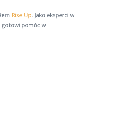
połem
Rise Up
. Jako eksperci w
my gotowi pomóc w