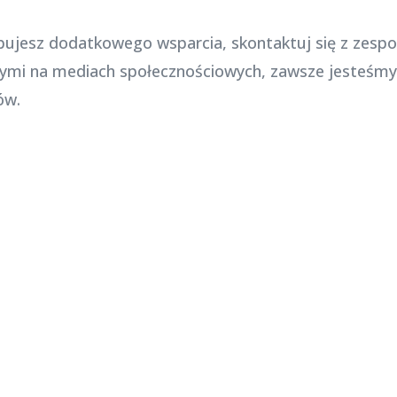
zebujesz dodatkowego wsparcia, skontaktuj się z zes
owymi na mediach społecznościowych, zawsze jesteś
ów.
Najnowsze posty na stronie