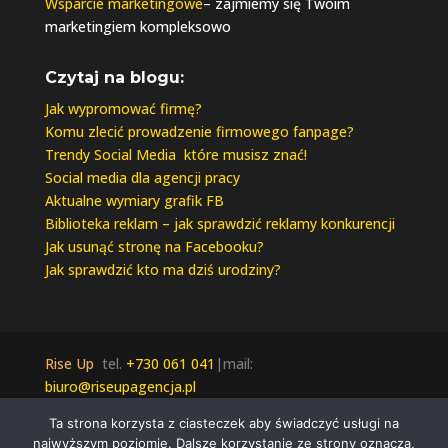
Wsparcie marketingowe
– zajmiemy się Twoim
marketingiem kompleksowo
Czytaj na blogu:
Jak wypromować firmę?
Komu zlecić prowadzenie firmowego fanpage?
Trendy Social Media które musisz znać!
Social media dla agencji pracy
Aktualne wymiary grafik FB
Biblioteka reklam – jak sprawdzić reklamy konkurencji
Jak usunąć stronę na Facebooku?
Jak sprawdzić kto ma dziś urodziny?
Rise Up
tel.
+730 061 041
|mail:
biuro@riseupagencja.pl
Wszelkie prawa zastrzeżone © 2021 Rise Up |
Ta strona korzysta z ciasteczek aby świadczyć usługi na
Polityka Prywatności
najwyższym poziomie. Dalsze korzystanie ze strony oznacza,