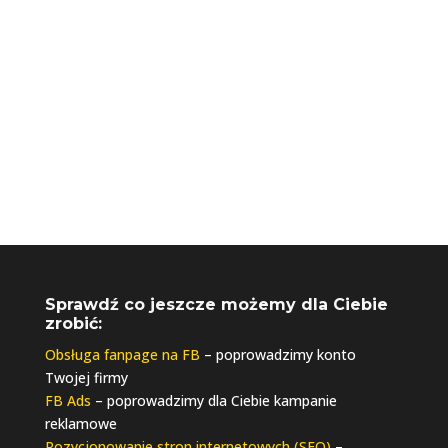
biuro@riseupagencja.pl
Sprawdź co jeszcze możemy dla Ciebie
zrobić:
Obsługa fanpage na FB
– poprowadzimy konto
Twojej firmy
FB Ads
– poprowadzimy dla Ciebie kampanie
reklamowe
Pozycjonowanie stron internetowych (SEO)
–