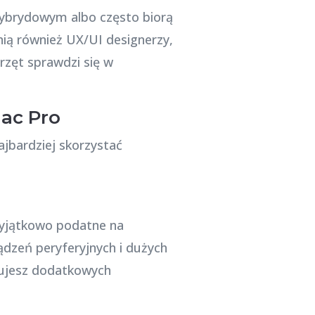
 hybrydowym albo często biorą
ią również UX/UI designerzy,
rzęt sprawdzi się w
Mac Pro
jbardziej skorzystać
wyjątkowo podatne na
ządzeń peryferyjnych i dużych
bujesz dodatkowych