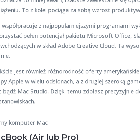
ążeniu. To z kolei pociąga za sobą wzrost produktyw
współpracuje z najpopularniejszymi programami wyk
zystać pełen potencjał pakietu Microsoft Office, Sl
i wchodzących w skład Adobe Creative Cloud. Ta wyso
mie.
cie jest również różnorodność oferty amerykańskie
py Apple w wielu odsłonach, a z drugiej szeroką g
ac bądź Mac Studio. Dzięki temu zdołasz precyzyjnie
stanowiskach.
cBook (Air lub Pro)