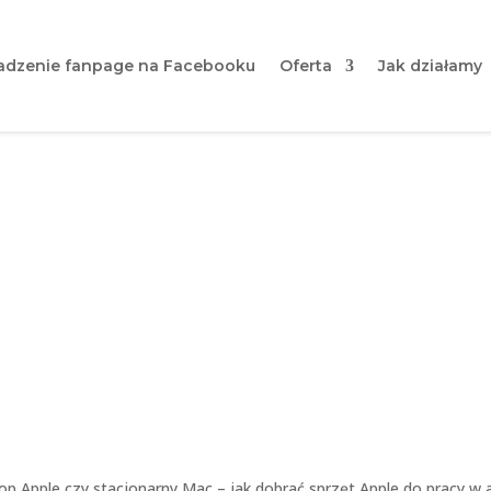
dzenie fanpage na Facebooku
Oferta
Jak działamy
stacjonarny Mac – jak dobr
pracy w agencji?