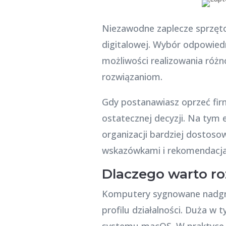
Niezawodne zaplecze sprzęt
digitalowej. Wybór odpowied
możliwości realizowania różn
rozwiązaniom.
Gdy postanawiasz oprzeć firm
ostatecznej decyzji. Na tym e
organizacji bardziej dostos
wskazówkami i rekomendacja
Dlaczego warto ro
Komputery sygnowane nadgryz
profilu działalności. Duża w 
systemu macOS. W praktyce o