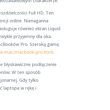
wielozadaniowym charakterze.
zdzielczości Full HD. Ten
ncji online. Nienaganna
sługuje również ekran Liquid
ezwykle przyjemny dla oka.
MacBooków Pro. Szeroką gamę
ple-mac/macbook-pro.html
.
e błyskawiczne podłączenie
riów. W ten sposób
onarnej. Gdy tylko
 laptopa w rękę i