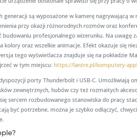
cie urządzenie doskonale sprawdzi się przy pracy o 
 generacji są wyposażone w kamerę nagrywającą w ro
cenienia przy okazji różnorodnych rozmów oraz konfere
ać budowaniu profesjonalnego wizerunku. Na uwagę za
a kolory oraz wszelkie animacje. Efekt okazuje się ni
rsja tego wyświetlacza znajduje się na pokładzie 
ejrzeć w tym miejscu:
https://lantre.pl/komputery-ap
yspozycji porty Thunderbolt i USB-C. Umożliwiają on
ków zewnętrznych, hubów czy też rozmaitych akceso
ię sercem rozbudowanego stanowiska do pracy stacj
ją być potrzebne, można je szybko odłączyć, chwycić
e.
pple?