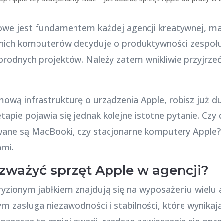
owe jest fundamentem każdej agencji kreatywnej, m
nich komputerów decyduje o produktywności zespołu
orodnych projektów. Należy zatem wnikliwie przyjrze
ową infrastrukturę o urządzenia Apple, robisz już d
tapie pojawia się jednak kolejne istotne pytanie. Czy
owane są MacBooki, czy stacjonarne komputery Apple?
mi.
zważyć sprzęt Apple w agencji?
ionym jabłkiem znajdują się na wyposażeniu wielu 
tym zasługa niezawodności i stabilności, które wynikaj
znacza to mniej awarii, rzadsze zawieszanie się opr