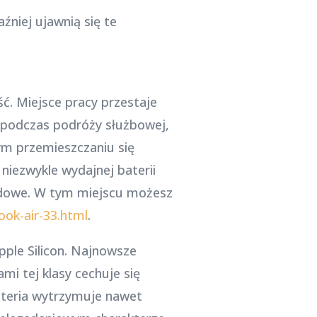
źniej ujawnią się te
ć. Miejsce pracy przestaje
 podczas podróży służbowej,
ym przemieszczaniu się
niezwykle wydajnej baterii
dowe. W tym miejscu możesz
ok-air-33.html
.
pple Silicon. Najnowsze
i tej klasy cechuje się
ateria wytrzymuje nawet