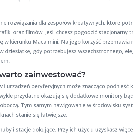
lne rozwiązania dla zespołów kreatywnych, które po
fiki oraz filmów. Jeśli chcesz pogodzić stacjonarny
się w kierunku Maca mini. Na jego korzyść przemawia
m w dziesiątkę, gdy potrzebujesz wszechstronnego, e
nem.
 warto zainwestować?
 i urządzeń peryferyjnych może znacząco podnieść 
wykle przydatne okazują się dodatkowe monitory bądź
 roboczą. Tym samym nawigowanie w środowisku sy
nach stanie się łatwiejsze.
uby i stacje dokujące. Przy ich użyciu uzyskasz więc