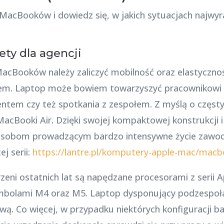
MacBooków i dowiedz się, w jakich sytuacjach najwyra
ty dla agencji
acBooków należy zaliczyć mobilność oraz elastycznoś
niem. Laptop może bowiem towarzyszyć pracownikowi
entem czy też spotkania z zespołem. Z myślą o częst
cBooki Air. Dzięki swojej kompaktowej konstrukcji i 
osobom prowadzącym bardzo intensywne życie zawo
j serii:
https://lantre.pl/komputery-apple-mac/macbo
ni ostatnich lat są napędzane procesorami z serii A
mbolami M4 oraz M5. Laptop dysponujący podzespołam
ą. Co więcej, w przypadku niektórych konfiguracji b