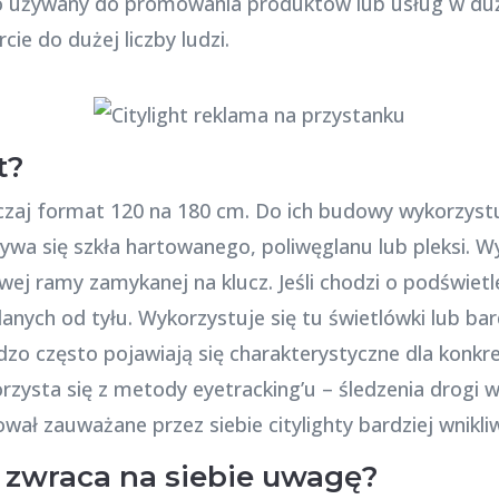
sto używany do promowania produktów lub usług w du
ie do dużej liczby ludzi.
t?
czaj format 120 na 180 cm. Do ich budowy wykorzystuj
ywa się szkła hartowanego, poliwęglanu lub pleksi. 
ej ramy zamykanej na klucz. Jeśli chodzi o podświetlen
anych od tyłu. Wykorzystuje się tu świetlówki lub ba
dzo często pojawiają się charakterystyczne dla konkr
orzysta się z metody eyetracking’u – śledzenia drogi
wał zauważane przez siebie citylighty bardziej wnikli
t zwraca na siebie uwagę?