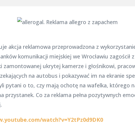
uje akcja reklamowa przeprowadzona z wykorzystani
anków komunikacji miejskiej we Wrocławiu zagościł z 
ęki zamontowanej ukrytej kamerze i głośnikowi, pracow
ekających na autobus i pokazywać im na ekranie sp
yli pytani o to, czy mają ochotę na wafelka, którego 
a przystanek. Co za reklama pełna pozytywnych emocj
.
w.youtube.com/watch?v=Y2tPz0d9DK0