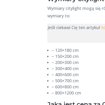
Wymiary citylight mogą się r
wymiary to:
Jeśli ciekawi Cię ten artykuł
t
– 120×180 cm
– 150×200 cm
– 200×300 cm
– 300×400 cm
– 400×600 cm
– 500×700 cm
– 600×800 cm
– 800×1200 cm
Jaka jest cena za C