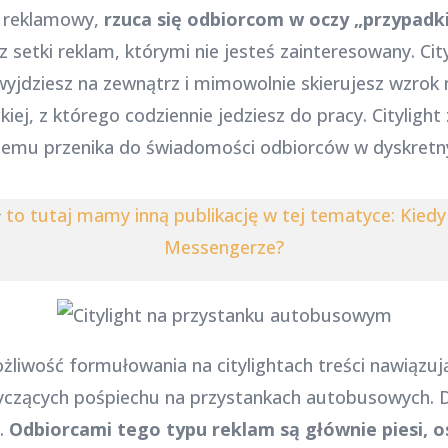
at reklamowy,
rzuca się odbiorcom w oczy „przypad
sz setki reklam, którymi nie jesteś zainteresowany. Ci
 wyjdziesz na zewnątrz i mimowolnie skierujesz wzrok
iej, z którego codziennie jedziesz do pracy. Citylight
 czemu przenika do świadomości odbiorców w dyskretn
ł
to tutaj mamy inną publikację w tej tematyce: Kiedy
Messengerze?
iwość formułowania na citylightach treści nawiązują
tyczących pośpiechu na przystankach autobusowych. 
.
Odbiorcami tego typu reklam są głównie piesi, o