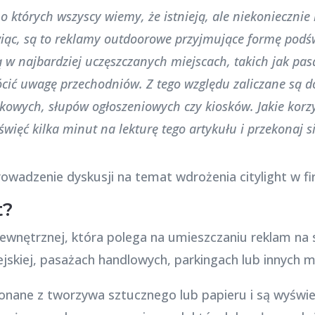
y, o których wszyscy wiemy, że istnieją, ale niekonieczni
iąc, są to reklamy outdoorowe przyjmujące formę podśw
 w najbardziej uczęszczanych miejscach, takich jak pa
rócić uwagę przechodniów. Z tego względu zaliczane są 
kowych, słupów ogłoszeniowych czy kiosków. Jakie korz
więć kilka minut na lekturę tego artykułu i przekonaj s
t?
ewnętrznej, która polega na umieszczaniu reklam na 
jskiej, pasażach handlowych, parkingach lub innych m
onane z tworzywa sztucznego lub papieru i są wyświe