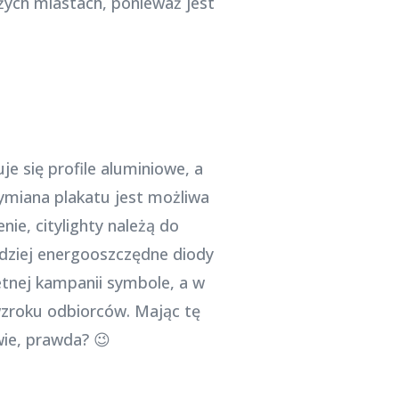
żych miastach, ponieważ jest
e się profile aluminiowe, a
Wymiana plakatu jest możliwa
ie, citylighty należą do
rdziej energooszczędne diody
etnej kampanii symbole, a w
 wzroku odbiorców. Mając tę
wie, prawda? 😉