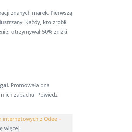
acji znanych marek. Pierwszą
ustrzany. Każdy, kto zrobił
enie, otrzymywał 50% zniżki
gal
. Promowała ona
om ich zapachu! Powiedz
n internetowych z Odee –
ę więcej!