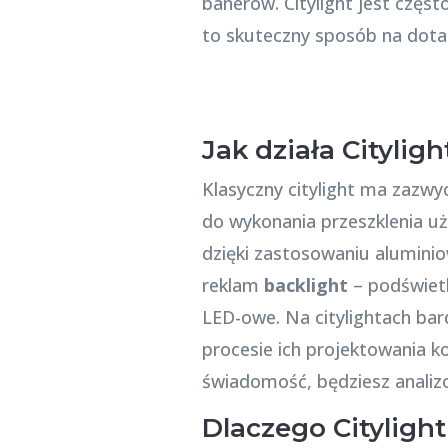
banerów. Citylight jest czę
to skuteczny sposób na dotarc
Jak działa Cityligh
Klasyczny citylight ma zazwy
do wykonania przeszklenia uż
dzięki zastosowaniu aluminiow
reklam
backlight
– podświetl
LED-owe. Na citylightach bar
procesie ich projektowania k
świadomość, będziesz analizo
Dlaczego Cityligh