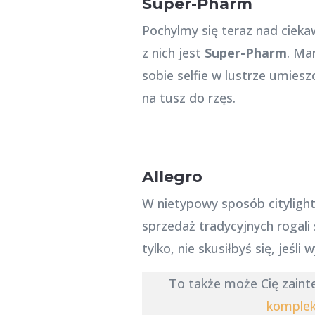
Super-Pharm
Pochylmy się teraz nad ciek
z nich jest
Super-Pharm
. Ma
sobie selfie w lustrze umies
na tusz do rzęs.
Allegro
W nietypowy sposób cityligh
sprzedaż tradycyjnych rogali
tylko, nie skusiłbyś się, jeśl
To także może Cię zain
komplek