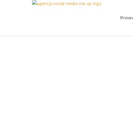
Prowa
Citylight |