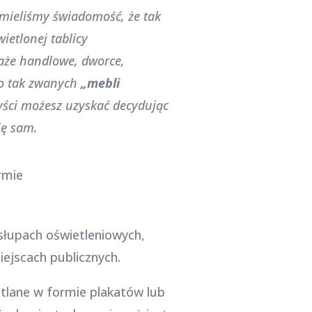
e mieliśmy świadomość, że tak
ietlonej tablicy
saże handlowe, dworce,
do tak zwanych
„mebli
yści możesz uzyskać decydując
ię sam.
słupach oświetleniowych,
iejscach publicznych.
tlane w formie plakatów lub