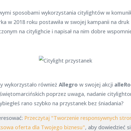
awymi sposobami wykorzystania citylightów w komunik
rka w 2018 roku postawiła w swojej kampanii na druk l
zczonym na citylighcie i napisał na nim dobre wspomni
ty wykorzystało również
Allegro
w swojej akcji
alleRo
 świętomarcińskich poprzez uwaga, nadanie citylight
i wybiegłeś rano szybko na przystanek bez śniadania?
teresować:
Przeczytaj "Tworzenie responsywnych stro
sowa oferta dla Twojego biznesu"
, aby dowiedzieć si