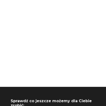
+48 730 061 041
biuro@riseupagencja.pl
Sprawdź co jeszcze możemy dla Ciebie
zrobić: