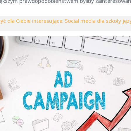
iększym prawdopodobieństwem byliby zainteresowani
ć dla Ciebie interesujące: Social media dla szkoły j