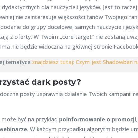
dydaktycznych dla nauczycieli języków. Jest to racze
wniej nie zainteresuje większości fanów Twojego fan
i dodanie do grupy docelowej samych nauczycieli języ
ją z oferty. W Twoim „core target” nie zostaną uwzg
lama nie będzie widoczna na głównej stronie Facebook
nej tematyce
znajdziesz tutaj: Czym jest Shadowban 
rzystać dark posty?
doczne posty usprawnią działanie Twoich kampanii r
h może być na przykład
poinformowanie o promocji, 
webinarze
. W każdym przypadku algorytm będzie um