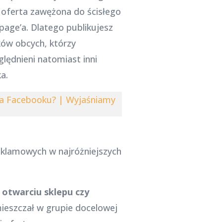
j oferta zawężona do ścisłego
page’a. Dlatego publikujesz
ków obcych, którzy
lędnieni natomiast inni
a.
na Facebooku? | Wyjaśniamy
eklamowych w najróżniejszych
otwarciu sklepu czy
ieszczał w grupie docelowej