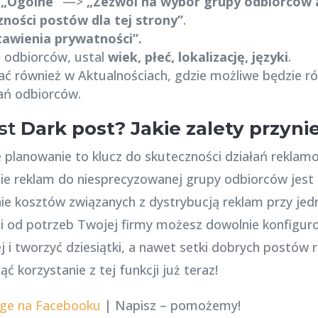
>
„Ogólne”
—>
„Zezwól na wybór grupy odbiorców 
zności postów dla tej strony”
.
awienia prywatności”.
 odbiorców, ustal
wiek, płeć, lokalizację, języki
.
 również w Aktualnościach, gdzie możliwe będzie r
ań odbiorców.
est
Dark post? Jakie zalety przynie
e planowanie to klucz do skuteczności działań rekla
e reklam do niesprecyzowanej grupy odbiorców jest z
ie kosztów związanych z dystrybucją reklam przy je
i od potrzeb Twojej firmy możesz dowolnie konfigur
 i tworzyć dziesiątki, a nawet setki dobrych postów
 korzystanie z tej funkcji już teraz!
ge na Facebooku
| Napisz – pomożemy!