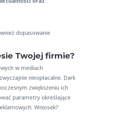
aktualności oraz
ównież dopasowanie
sie Twojej firmie?
mowych w mediach
wyczajnie nieopłacalne. Dark
dnoczesnym zwiększeniu ich
ować parametry określające
 reklamowych. Wniosek?