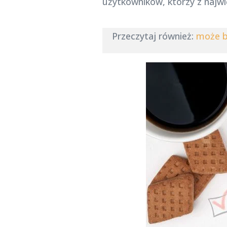
użytkowników, którzy z najw
Przeczytaj również:
może by