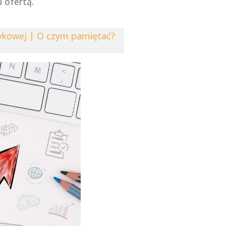
 ofertą.
ęzykowej | O czym pamiętać?