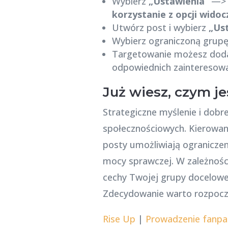
Wybierz
„Ustawienia”
—
korzystanie z opcji widoc
Utwórz post i wybierz
„Ust
Wybierz ograniczoną grupę
Targetowanie możesz dodać
odpowiednich zainteresow
Już wiesz, czym j
Strategiczne myślenie i dobr
społecznościowych. Kierowani
posty umożliwiają ograniczen
mocy sprawczej. W zależnośc
cechy Twojej grupy docelowej
Zdecydowanie warto rozpocząć
Rise Up
|
Prowadzenie fanpa