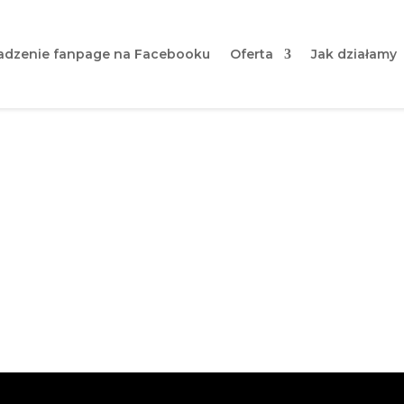
dzenie fanpage na Facebooku
Oferta
Jak działamy
ica między Facebookiem a