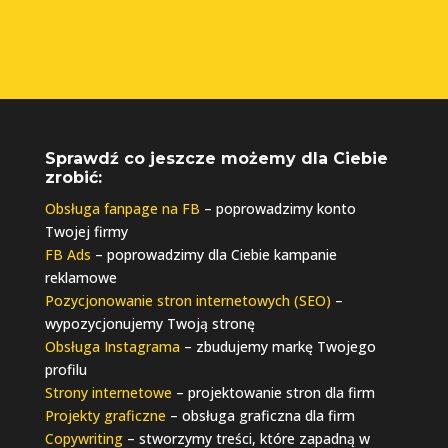
Sprawdź co jeszcze możemy dla Ciebie
zrobić:
Obsługa fanpage na FB
– poprowadzimy konto
Twojej firmy
FB Ads
– poprowadzimy dla Ciebie kampanie
reklamowe
Pozycjonowanie stron internetowych (SEO)
–
wypozycjonujemy Twoją stronę
Obsługa Instagrama
– zbudujemy markę Twojego
profilu
Strony internetowe
– projektowanie stron dla firm
Projekty graficzne
– obsługa graficzna dla firm
Copywriting
– stworzymy treści, które zapadną w