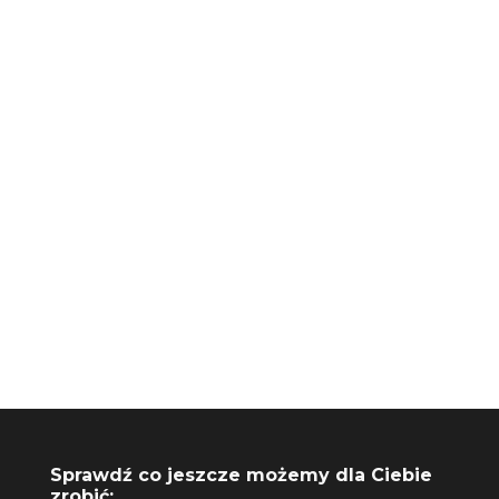
+48 730 061 041
biuro@riseupagencja.pl
Sprawdź co jeszcze możemy dla Ciebie
zrobić: