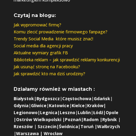
Czytaj na blogu:
Jak wypromować firmę?
Komu zlecić prowadzenie firmowego fanpage?
Trendy Social Media które musisz znać!
Social media dla agencji pracy
Aktualne wymiary grafik FB
Biblioteka reklam – jak sprawdzić reklamy konkurencji
Jak usunąć stronę na Facebooku?
Jak sprawdzić kto ma dziś urodziny?
Działamy również w miastach :
Białystok
|
Bydgoszcz
|
Częstochowa
|
Gdańsk
|
Gdynia
|
Gliwice
|
Katowice
|
Kielce
|
Kraków|
Legionowo
|
Legnica
|
Leszno
|
Lublin
|
Łódź
|
Opole
|
Ostrów Wielkopolski |
Poznań|
Radom
|
Rybnik
|
Rzeszów
|
Szczecin|
Świdnica|
Toruń
|Wałbrzych
|
Warszawa |
Wrocław