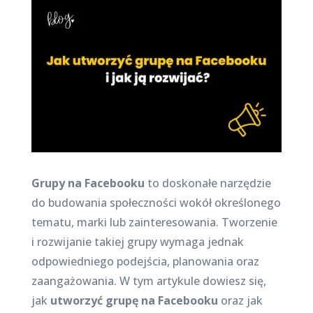
Grupy na Facebooku
to doskonałe narzędzie
do budowania społeczności wokół określonego
tematu, marki lub zainteresowania. Tworzenie
i rozwijanie takiej grupy wymaga jednak
odpowiedniego podejścia, planowania oraz
zaangażowania. W tym artykule dowiesz się,
jak
utworzyć grupę na Facebooku
oraz jak