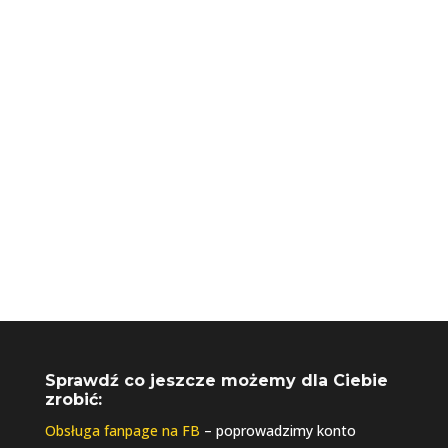
+48 730 061 041
biuro@riseupagencja.pl
Sprawdź co jeszcze możemy dla Ciebie
zrobić:
Obsługa fanpage na FB
– poprowadzimy konto