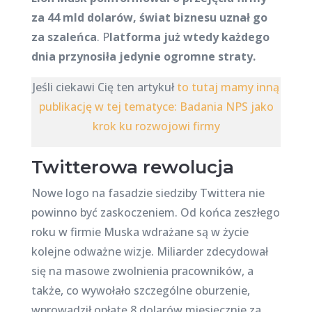
za 44 mld dolarów, świat biznesu uznał go
za szaleńca
.
P
latforma już wtedy
każdego
dnia przynosiła jedynie ogromne straty.
Jeśli ciekawi Cię ten artykuł
to tutaj mamy inną
publikację w tej tematyce: Badania NPS jako
krok ku rozwojowi firmy
Twitterowa rewolucja
Nowe logo na fasadzie siedziby Twittera nie
powinno być zaskoczeniem. Od końca zeszłego
roku w firmie Muska wdrażane są w życie
kolejne odważne wizje. Miliarder zdecydował
się na masowe zwolnienia pracowników, a
także, co wywołało szczególne oburzenie,
wprowadził opłatę 8 dolarów miesięcznie za