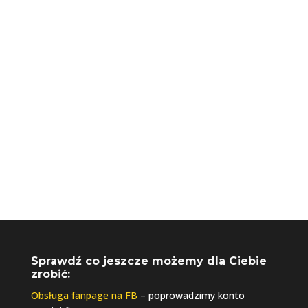
+48 730 061 041
biuro@riseupagencja.pl
Sprawdź co jeszcze możemy dla Ciebie
zrobić:
Obsługa fanpage na FB
– poprowadzimy konto