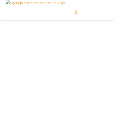
Social Media biura
nieruchomości |
współpraca warta
uwagi