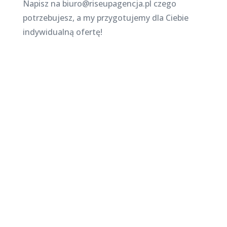
Napisz na biuro@riseupagencja.pl czego
potrzebujesz, a my przygotujemy dla Ciebie
indywidualną ofertę!
Najnowsze posty na
stronie