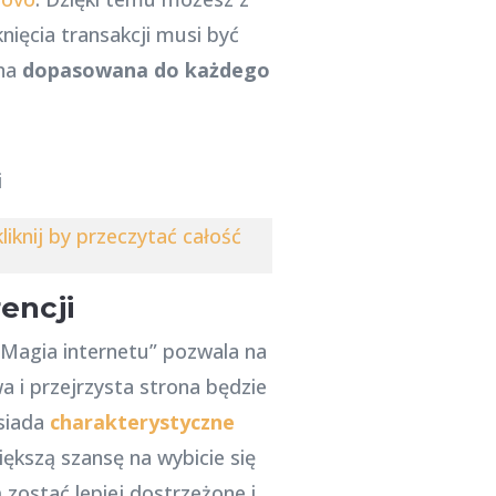
nięcia transakcji musi być
ona
dopasowana do każdego
liknij by przeczytać całość
encji
 “Magia internetu” pozwala na
a i przejrzysta strona będzie
osiada
charakterystyczne
iększą szansę na wybicie się
 zostać lepiej dostrzeżone i