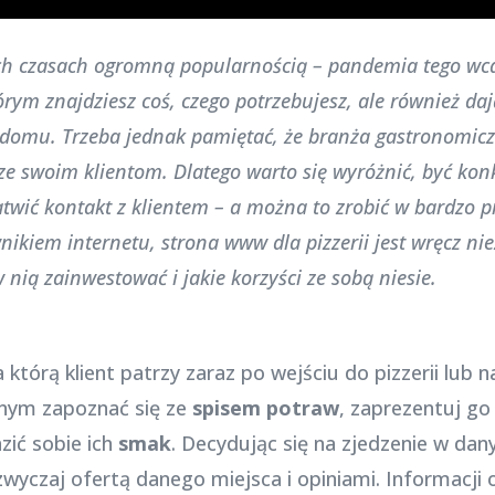
zych czasach ogromną popularnością – pandemia tego wcal
rym znajdziesz coś, czego potrzebujesz, ale również d
 domu. Trzeba jednak pamiętać, że branża gastronomiczn
izze swoim klientom. Dlatego warto się wyróżnić, być k
atwić kontakt z klientem – a można to zrobić w bardzo p
nikiem internetu, strona www dla pizzerii jest wręcz n
nią zainwestować i jakie korzyści ze sobą niesie.
 którą klient patrzy zaraz po wejściu do pizzerii lub 
anym zapoznać się ze
spisem potraw
, zaprezentuj g
zić sobie ich
smak
. Decydując się na zjedzenie w dan
azwyczaj ofertą danego miejsca i opiniami. Informacj