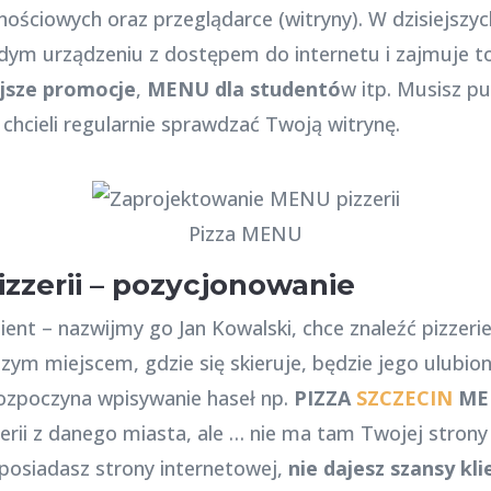
ościowych oraz przeglądarce (witryny). W dzisiejsz
żdym urządzeniu z dostępem do internetu i zajmuje t
ejsze promocje
,
MENU dla studentó
w itp. Musisz p
ci chcieli regularnie sprawdzać Twoją witrynę.
Pizza MENU
zzerii – pozycjonowanie
ient – nazwijmy go Jan Kowalski, chce znaleźć pizzeri
zym miejscem, gdzie się skieruje, będzie jego ulubio
zpoczyna wpisywanie haseł np.
PIZZA
SZCZECIN
ME
erii z danego miasta, ale … nie ma tam Twojej strony i
posiadasz strony internetowej,
nie dajesz szansy kl