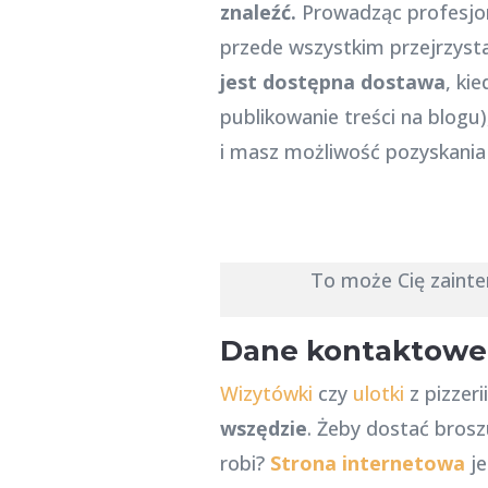
znaleźć.
Prowadząc profesjon
przede wszystkim przejrzysta
jest dostępna dostawa
, ki
publikowanie treści na blogu
i masz możliwość pozyskania
To może Cię zaint
Dane kontaktowe
Wizytówki
czy
ulotki
z pizzer
wszędzie
. Żeby dostać broszu
robi?
Strona internetowa
je