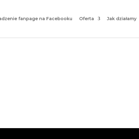
dzenie fanpage na Facebooku
Oferta
Jak działamy
a pizzerii | Dlaczego wart