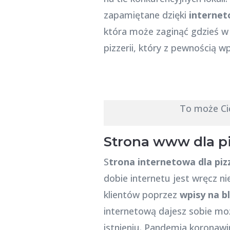
zapamiętane dzięki
internet
która może zaginąć gdzieś w
pizzerii, który z pewnością wp
To może Ci
Strona www dla pi
S
trona internetowa dla pizz
dobie internetu jest wręcz ni
klientów poprzez
wpisy na b
internetową dajesz sobie możli
istnieniu. Pandemia koronawi