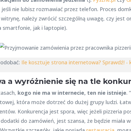
jeśli nie lubisz rozmawiać przez telefon. Proces domk
ąc witrynę, należy zwrócić szczególną uwagę, czy jest 
smartfonie, jak i laptopie).
podobać:
Ile kosztuje strona internetowa? Sprawdź! - k
a a wyróżnienie się na tle konkur
czasach,
kogo nie ma w internecie, ten nie istnieje
.
towej, która może dotrzeć do dużej grupy ludzi. Łatw
entów. Konkurencja jest spora, więc jeżeli pizzeria p
, dodatki do zamówień, jest szansa, że będzie miała w
. Wszystkie szczegóły, jakie posiada
restauracja
, mogą