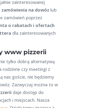
alnie zainteresowanej
go zamówienia na dowóz
lub
anie zamówień poprzez
nta o rabatach i ofertach
ttera
dla zainteresowanych
y www pizzerii
nie tylko dobrą alternatywą
 rodzinne czy meetingi z
 nas goście, nie będziemy
 dowóz. Zazwyczaj można to w
zzerii
daje dostęp do
cjach i miejscach. Nasza
lovo
. Dzięki temu możesz z