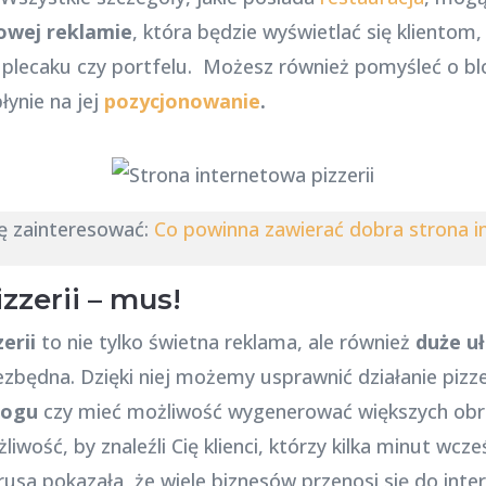
owej reklamie
, która będzie wyświetlać się klientom
 plecaku czy portfelu. Możesz również pomyśleć o bl
łynie na jej
pozycjonowanie
.
ę zainteresować:
Co powinna zawierać dobra strona i
zzerii – mus!
erii
to nie tylko świetna reklama, ale również
duże u
ezbędna. Dzięki niej możemy usprawnić działanie pizzer
logu
czy mieć możliwość wygenerować większych obr
wość, by znaleźli Cię klienci, którzy kilka minut wcze
rusa pokazała, że wiele biznesów przenosi się do int