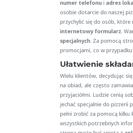
numer telefonu
i
adres lok
osobie dotarcie do naszej piz
przychylić się do osób, któr
internetowy formularz
. Wa
specjalnych
. Za pomocą str
promocjami, co w przypadku 
Ułatwienie skład
Wielu klientów, decydując si
na obiad, ale często zamawia
przyjaciółmi. Ludzie cenią so
jechać specjalnie do pizzeri
pełni zrobić za pomocą kilku 
wszystkich potrzebnych infor
strona może być spięta z
apl