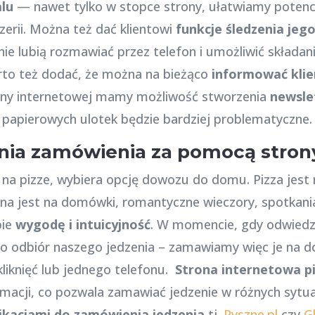
alu
— nawet tylko w stopce strony, ułatwiamy potencj
zerii. Można też dać klientowi
funkcje śledzenia je
e nie lubią rozmawiać przez telefon i umożliwić skład
rto też dodać, że można na bieżąco
informować klie
ony internetowej mamy możliwość stworzenia
newsle
papierowych ulotek będzie bardziej problematyczne.
ania zamówienia za pomocą stron
ę na pizze, wybiera opcję dowozu do domu. Pizza jest 
na jest na domówki, romantyczne wieczory, spotkania
bie
wygodę i intuicyjność
. W momencie, gdy odwiedzą
i po odbiór naszego jedzenia – zamawiamy więc je na
kliknięć lub jednego telefonu.
Strona internetowa pi
macji, co pozwala zamawiać jedzenie w różnych sytua
ikacjami do zamówienia jedzenia
tj.
Pyszne.pl
czy
G